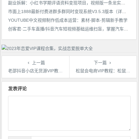
副业拆解：小红书学期评语资料变现项目，视频版一条龙实操玩法分享给你
市面上1888最新付费进群多群同时变现系统V3.5.3版本（详细教程+源码）
YOUTUBE中文视频制作低成本运营：素材-脚本-剪辑新手教学
创客君·二手车直播/抖音汽车短视频基础运维扫盲，掌握汽车赛道的根本玩法
上一篇
下一篇
老邵抖音小店无货源VIP教程：《店铺整体运营流程》
松鼠会电商VIP教程：松鼠《付费推广标品·半标直通车操作针对性答疑&诊断》
文
章
发表评论
导
航