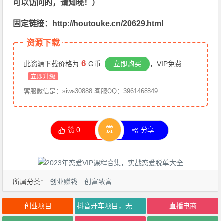
可以访问的，请知晓！）
固定链接：http://houtouke.cn/20629.html
资源下载
6
此资源下载价格为
G币
立即购买
，VIP免费
立即升级
客服微信是：siwa30888 客服QQ：3961468849
赏
赞
0
分享
所属分类：
创业赚钱
创富致富
创业项目
抖音开车项目，无门槛0基础日入200-400简简单单【揭秘】
直播电商