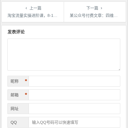
上一篇
下一篇
淘宝流量实操进阶课，8-15天放大流量实操，店铺流量不用愁
某公众号付费文章：四维彩超Ai绘图项目实操教程，日赚1000元
文
章
发表评论
导
航
*
昵称
*
邮箱
网址
QQ