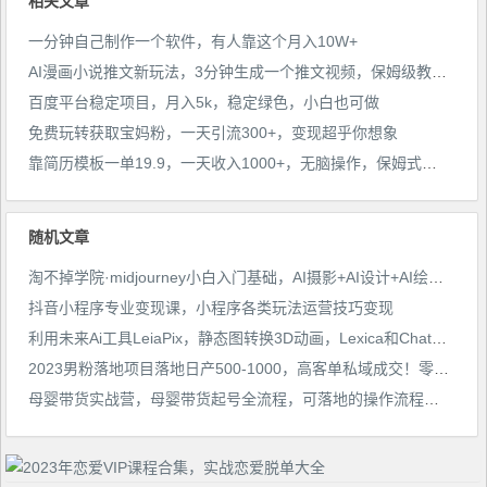
相关文章
一分钟自己制作一个软件，有人靠这个月入10W+
AI漫画小说推文新玩法，3分钟生成一个推文视频，保姆级教程【配项目操作和软件教程】
百度平台稳定项目，月入5k，稳定绿色，小白也可做
免费玩转获取宝妈粉，一天引流300+，变现超乎你想象
靠简历模板一单19.9，一天收入1000+，无脑操作，保姆式教学，首选网赚副业！
随机文章
淘不掉学院·midjourney小白入门基础，​AI摄影+AI设计+AI绘画-AIGC作图
抖音小程序专业变现课，小程序各类玩法运营技巧变现
利用未来Ai工具LeiaPix，静态图转换3D动画，Lexica和Chat GPT制作精彩视频
2023男粉落地项目落地日产500-1000，高客单私域成交！零基础小白上手无压力【揭秘】
母婴带货实战营，母婴带货起号全流程，可落地的操作流程，一边带娃一边赚钱（附素材）