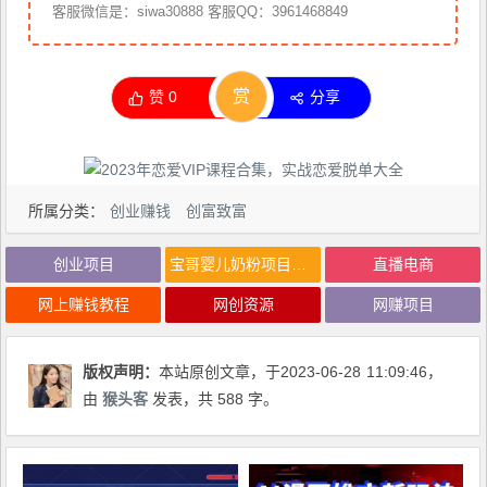
客服微信是：siwa30888 客服QQ：3961468849
赏
赞
0
分享
所属分类：
创业赚钱
创富致富
创业项目
宝哥婴儿奶粉项目，6个月赚85w【图文非视频】【揭秘】
直播电商
网上赚钱教程
网创资源
网赚项目
版权声明：
本站原创文章，于2023-06-28
11:09:46
，
由
猴头客
发表，共 588 字。