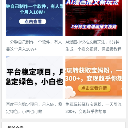
一分钟自己制作一个软件，有人
AI漫画小说推文新玩法，3分钟
靠这个月入10W+
生成一个推文视频，保姆级教程
【配项目操作和软件教程】
百度平台稳定项目，月入5k，稳
免费玩转获取宝妈粉，一天引流
定绿色，小白也可做
300+，变现超乎你想象