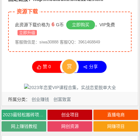
资源下载
6
此资源下载价格为
G币
立即购买
，VIP免费
立即升级
客服微信是：siwa30888 客服QQ：3961468849
赏
赞
0
分享
所属分类：
创业赚钱
创富致富
2023最轻松搬砖项目，短视频矩阵音乐号流量收益+卖货收益
创业项目
直播电商
网上赚钱教程
网创资源
网赚项目