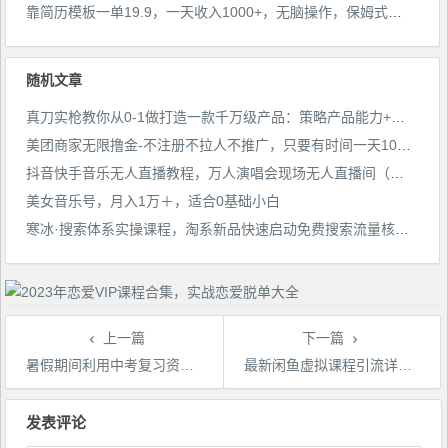
靠简历模板一单19.9，一天收入1000+，无脑操作，保姆式教学，首选网赚副业！
随机文章
真刀实枪教你从0-1做打造一款千万级产品：策略产品能力+市场分析+竞品分析
美团商家无限撸金-不注册不拉人不推广，只要有时间一天100单也可以【揭秘】
抖音快手音乐无人直播教程，万人演唱会现场无人直播间（教程+素材）
美女音乐号，月入1万＋，适合0基础小白
寒冰·搜索体系实操课程，淘系新品快速启动免费搜索流量核心实操体系
上一篇
下一篇
暑假期间利用中考复习资料变现，多种变现方式，一部手机日入500+教程+资料【揭秘】
最新闲鱼虚拟课程引流详解，引流的同时还能产生收益，赚钱引流两不误【揭秘】
文
章
发表评论
导