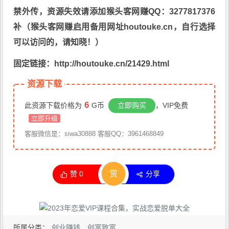
禁外传，资源失效请添加猴头客网赚QQ：3277817376
补（猴头客网赚启用备用网址houtouke.cn，自行选择
可以访问的，请知晓！）
固定链接：http://houtouke.cn/21429.html
资源下载
6
此资源下载价格为
G币
立即购买
，VIP免费
立即升级
客服微信是：siwa30888 客服QQ：3961468849
赏
赞
0
分享
所属分类：
创业赚钱
创富致富