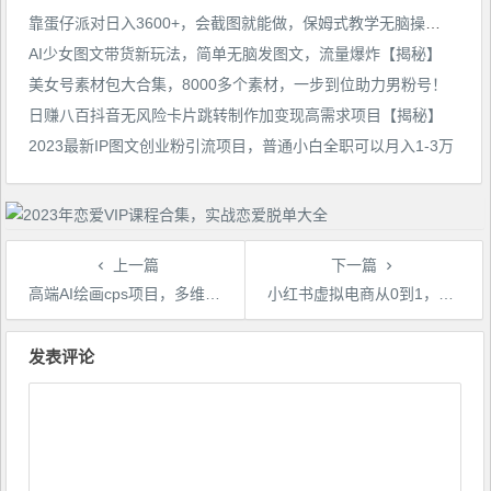
靠蛋仔派对日入3600+，会截图就能做，保姆式教学无脑操作（教程+资料）【揭秘】
AI少女图文带货新玩法，简单无脑发图文，流量爆炸【揭秘】
美女号素材包大合集，8000多个素材，一步到位助力男粉号！
日赚八百抖音无风险卡片跳转制作加变现高需求项目【揭秘】
2023最新IP图文创业粉引流项目，普通小白全职可以月入1-3万
上一篇
下一篇
高端AI绘画cps项目，多维度变现，小白也能轻松上手【揭秘】
小红书虚拟电商从0到1，让你从小白到精英（20节实操课程）
文
章
发表评论
导
航