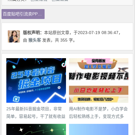
百度贴吧引流卖PPT模板，无脑搬砖虚拟项目，日赚500元【揭秘】
版权声明：
本站原创文章，于2023-07-19
08:36:47
，
由
猴头客
发表，共 355 字。
25年最新抖音掘金项目，非常
用AI制作电影不是梦，小白学会
简单，容易起号，干了就有收益
后轻松熟练上手，变现方式多
那种
样，日入2张+