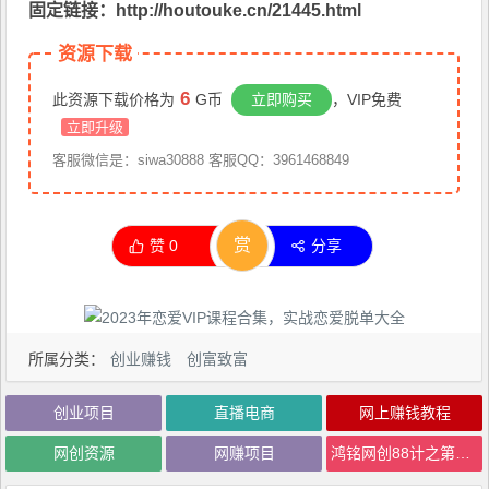
固定链接：http://houtouke.cn/21445.html
资源下载
6
此资源下载价格为
G币
立即购买
，VIP免费
立即升级
客服微信是：siwa30888 客服QQ：3961468849
赏
赞
0
分享
所属分类：
创业赚钱
创富致富
创业项目
直播电商
网上赚钱教程
网创资源
网赚项目
鸿铭网创88计之第十八计：支付宝创作者分成计划，每天操作一小时也能让你月入3000+