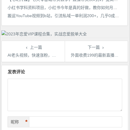
小红书学科资料项目，小红书今年是真的好做，教你如何月入过万【揭秘】
搬运YouTube视频到b站，引流私域一单利润200+，几乎0成本！【揭秘】
上一篇
下一篇
AI老头视频，快速涨粉，实操详细教程【付费文章】
外面收费199的最新直播间不加热，解决直播间不加热问题（软件＋教程）
文
章
发表评论
导
航
*
昵称