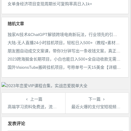
女单身经济项目变现周期长可复购率高日入1k+
随机文章
独家AI技术&ChatGPT解锁跨境电商新玩法，行业领先的引流获客与数据化运营思维
大陆-无人直播24小时挂机项目，轻松日入500+（教程+素材+软件）
朋友圈自动成交文案课，带你3分钟写出一条收钱文案，真正做到把文案发出去，把钱收回来
2023跨海掘金长期项目，小白也能日入500+全自动收款无需话术
国外VisionsTube搬砖挂机项目，号称单号一天15美金【详细玩法教程】【仅揭秘】
上一篇
下一篇
高端学习资料免费送，流量不是问题，一部手机轻轻松松日入200-300【揭秘】
最近火爆的支付宝短视频项目，只需要简单的搬运，1万播放收益300+【揭秘】
文
章
发表评论
导