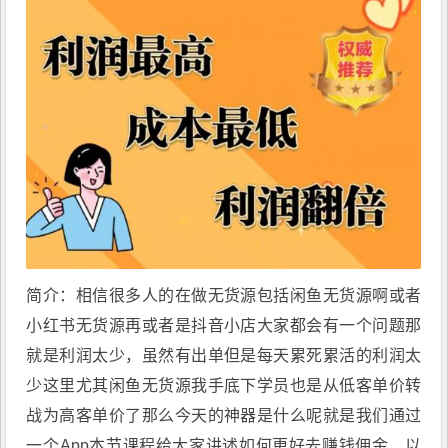
简介：相信很多人的在做无货源包括闲鱼无货源啊或者
小红书无货源再或者是抖音小店大家都会有一个问题那
就是利润太少，虽然有出单但是每天累死累活的利润太
少这里尤其闲鱼无货源我手底下学员也是从低客单价转
战为高客单价了那么今天的神器是什么呢就是我们通过
一个App本节课程给大家讲述如何更好去赚钱佣金，以