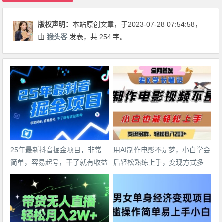
版权声明：
本站原创文章，于2023-07-28
07:54:58
，
由
猴头客
发表，共 254 字。
25年最新抖音掘金项目，非常
用AI制作电影不是梦，小白学会
简单，容易起号，干了就有收益
后轻松熟练上手，变现方式多
那种
样，日入2张+