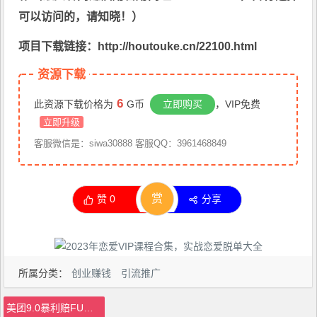
可以访问的，请知晓！）
项目下载链接：http://houtouke.cn/22100.html
资源下载
6
此资源下载价格为
G币
立即购买
，VIP免费
立即升级
客服微信是：siwa30888 客服QQ：3961468849
赏
赞
0
分享
所属分类：
创业赚钱
引流推广
美团9.0暴利赔FU玩法，小白轻松日入1000+【仅揭秘】