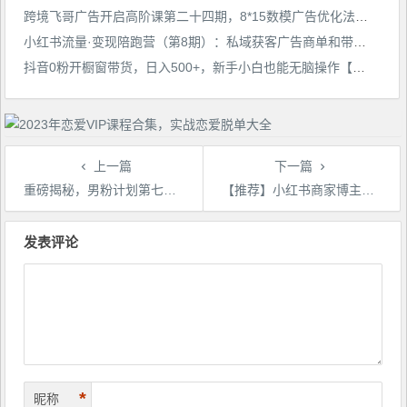
跨境飞哥广告开启高阶课第二十四期，​8*15数模广告优化法，用数据驱动决策
小红书流量·变现陪跑营（第8期）：私域获客广告商单和带货变现 月入10w+
抖音0粉开橱窗带货，日入500+，新手小白也能无脑操作【附加820G剪辑资料】
上一篇
下一篇
重磅揭秘，男粉计划第七代2023年8月全新玩法，更加适合新手
【推荐】小红书商家博主精准引流实战营4.0，用小红书放大你的生意势能
文
章
发表评论
导
航
*
昵称