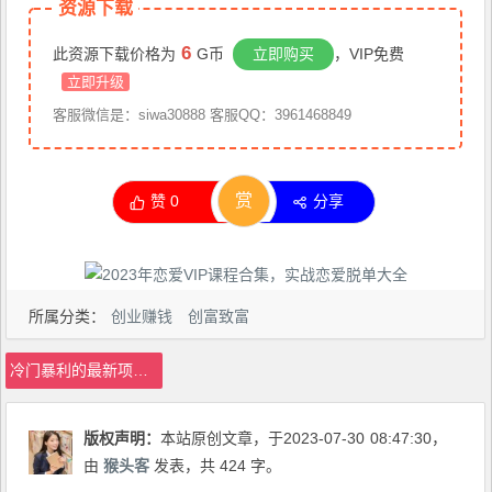
资源下载
6
此资源下载价格为
G币
立即购买
，VIP免费
立即升级
客服微信是：siwa30888 客服QQ：3961468849
赏
赞
0
分享
所属分类：
创业赚钱
创富致富
冷门暴利的最新项目，养生花茶！八九月正是红利期，月入10w不是梦【揭秘】
版权声明：
本站原创文章，于2023-07-30
08:47:30
，
由
猴头客
发表，共 424 字。