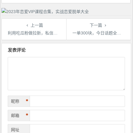
上一篇
下一篇
利用吃瓜粉做拉新，私信爆炸日入1000+赚到爽是怎么做到的【揭秘】
一单300块，今日话题全新玩法，无需剪辑配音，无脑搬运，一部手机接广告月入过万【揭秘】
文
章
发表评论
导
航
*
昵称
*
邮箱
网址