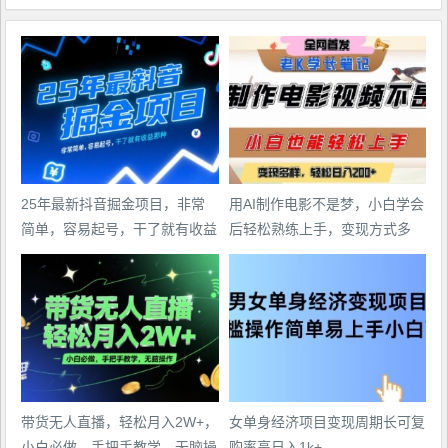
25年最新抖音掘金项目，非常
用AI制作电影不是梦，小白学会
简单，容易起号，干了就有收益
后轻松熟练上手，变现方式多
那种
样，日入2张+
带货无人直播，轻松月入2W+，
女单身经济项目变现周期长可复
小白必做，手把手教学，无脑操
购率高日入1k+