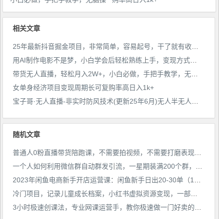
作(附学习资料)
相关文章
25年最新抖音掘金项目，非常简单，容易起号，干了就有收益那种
用AI制作电影不是梦，小白学会后轻松熟练上手，变现方式多样，日入2张+
带货无人直播，轻松月入2W+，小白必做，手把手教学，无脑操作(附学习资料)
女单身经济项目变现周期长可复购率高日入1k+
宝子哥·无人直播-非实时防风技术(更新25年6月)无人半无人直播
随机文章
普通人0粉直播带货陪跑课，不需要拍视频，不需要打磨表现力，不需要货源和物流
一个人如何利用微信群自动群发引流，一星期装满200个群，日入500+【揭秘】
2023年闲鱼电商新手开店运营课：闲鱼新手日出20-30单（18节-实战干货）
冷门项目，记录儿童成长档案，小红书虚拟资源变现，一部手机实现日入300+【揭秘】
3小时极速创课法，专业网课运营手，教你极速做一门好卖的课，7天速创你的爆款课程