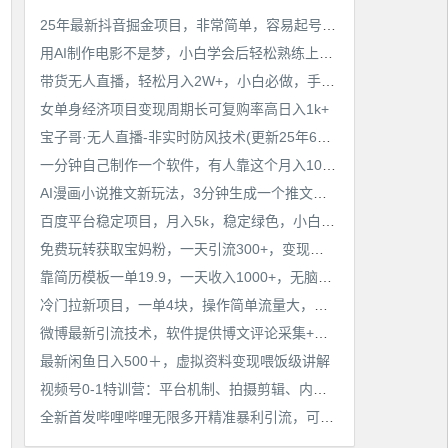
工作也轻松了！
25年最新抖音掘金项目，非常简单，容易起号，干了就有收益那种
用AI制作电影不是梦，小白学会后轻松熟练上手，变现方式多样，日入2张+
带货无人直播，轻松月入2W+，小白必做，手把手教学，无脑操作(附学习资料)
女单身经济项目变现周期长可复购率高日入1k+
宝子哥·无人直播-非实时防风技术(更新25年6月)无人半无人直播
一分钟自己制作一个软件，有人靠这个月入10W+
AI漫画小说推文新玩法，3分钟生成一个推文视频，保姆级教程【配项目操作和软件教程】
百度平台稳定项目，月入5k，稳定绿色，小白也可做
免费玩转获取宝妈粉，一天引流300+，变现超乎你想象
靠简历模板一单19.9，一天收入1000+，无脑操作，保姆式教学，首选网赚副业！
冷门拉新项目，一单4块，操作简单流量大，变现快
微博最新引流技术，软件提供博文评论采集+私信实现精准引流【揭秘】
最新闲鱼日入500＋，虚拟资料变现喂饭级讲解
视频号0-1特训营：平台机制、拍摄剪辑、内容创作、爆款公式，实战案例分享
全新首发哔哩哔哩无限多开精准暴利引流，可无限多开，抗封首发精品脚本