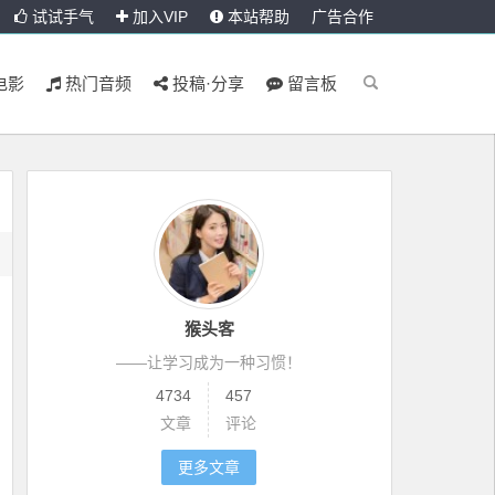
试试手气
加入VIP
本站帮助
广告合作
电影
热门音频
投稿·分享
留言板
猴头客
——让学习成为一种习惯！
4734
457
文章
评论
更多文章