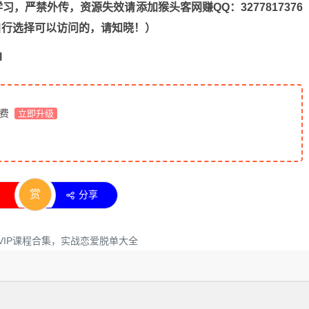
，严禁外传，资源失效请添加猴头客网赚QQ：3277817376
n，自行选择可以访问的，请知晓！）
l
免费
立即升级
赏
分享