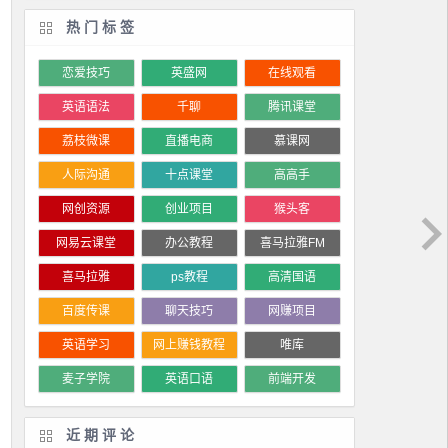
热门标签
恋爱技巧
英盛网
在线观看
英语语法
千聊
腾讯课堂
荔枝微课
直播电商
慕课网
人际沟通
十点课堂
高高手
网创资源
创业项目
猴头客
网易云课堂
办公教程
喜马拉雅FM
喜马拉雅
ps教程
高清国语
百度传课
聊天技巧
网赚项目
英语学习
网上赚钱教程
唯库
麦子学院
英语口语
前端开发
近期评论