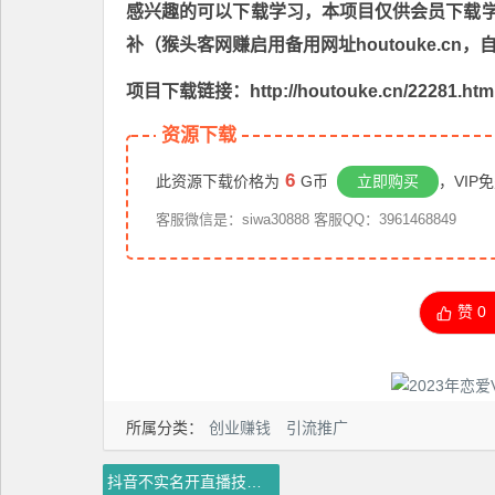
感兴趣的可以下载学习，本项目仅供会员下载学习
补（猴头客网赚启用备用网址houtouke.c
项目下载链接：http://houtouke.cn/22281.htm
资源下载
6
此资源下载价格为
G币
立即购买
，VIP
客服微信是：siwa30888 客服QQ：3961468849
赞
0
所属分类：
创业赚钱
引流推广
抖音不实名开直播技术拆解