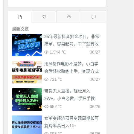
最新文章
25年最新抖音掘金项目，非常
简单，容易起号，干了就有收
益那种
1,544 ℃
06/27
用AI制作电影不是梦，小白学
会后轻松熟练上手，变现方式
多样，日入2张+
721 ℃
06/27
带货无人直播，轻松月入
2W+，小白必做，手把手教
学，无脑操作(附学习资料)
682 ℃
06/26
女单身经济项目变现周期长可
复购率高日入1k+
695 ℃
06/26