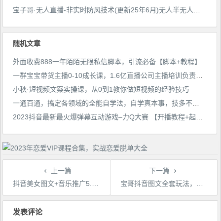
宝子哥·无人直播-非实时防风技术(更新25年6月)无人半无人直播
随机文章
外面收费888一年陌陌无限私信脚本，引流必备【脚本+教程】
一群宝宝带货主播0-10成长课，1.6亿直播公司主播培训负责人教你做好直播带货
小秋·短视频文案实操课，​从0到1教你做短视频的经验技巧
一通百通，搞定各领域的全能自学法，自学真本事，技多不压身
2023抖音最新最火爆弹幕互动游戏–力Q大赛 【开播教程+起号教程+兔费对接报白等】
上一篇
下一篇
抖音美女图文+音乐推广5.0版本，单日单号500+，0本0粉可矩阵，五分钟一个视频【揭秘】
宝哥抖音图文全套玩法，外面卖上千快【揭秘】
文
章
发表评论
导