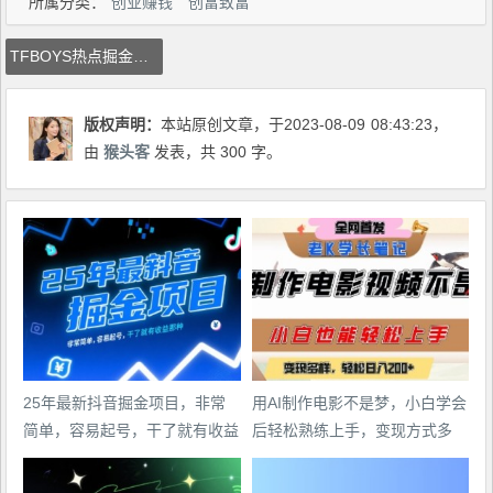
所属分类：
创业赚钱
创富致富
TFBOYS热点掘金项目，巨大热点风口，喂饭级教学
版权声明：
本站原创文章，于2023-08-09
08:43:23
，
由
猴头客
发表，共 300 字。
25年最新抖音掘金项目，非常
用AI制作电影不是梦，小白学会
简单，容易起号，干了就有收益
后轻松熟练上手，变现方式多
那种
样，日入2张+