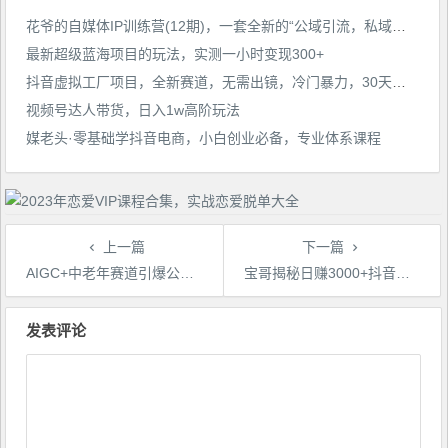
花爷的自媒体IP训练营(12期)，一套全新的“公域引流，私域成交”IP打法，直接带走
最新超级蓝海项目的玩法，实测一小时变现300+
抖音虚拟工厂项目，全新赛道，无需出镜，冷门暴力，30天带货40w+【揭秘】
视频号达人带货，日入1w高阶玩法
媒老头·零基础学抖音电商，小白创业必备，专业体系课程
上一篇
下一篇
AIGC+中老年赛道引爆公众号流量主，日入5000+不是问题【揭秘】
宝哥揭秘日赚3000+抖音励志语录号短视频变现项目
文
章
发表评论
导
航