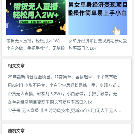
带货无人直播，轻松月入2W+，
女单身经济项目变现周期长可复
小白必做，手把手教学，无脑操
购率高日入1k+
作(附学习资料)
相关文章
25年最新抖音掘金项目，非常简单，容易起号，干了就有收益那种
用AI制作电影不是梦，小白学会后轻松熟练上手，变现方式多样，日入2张+
带货无人直播，轻松月入2W+，小白必做，手把手教学，无脑操作(附学习资料)
女单身经济项目变现周期长可复购率高日入1k+
宝子哥·无人直播-非实时防风技术(更新25年6月)无人半无人直播
随机文章