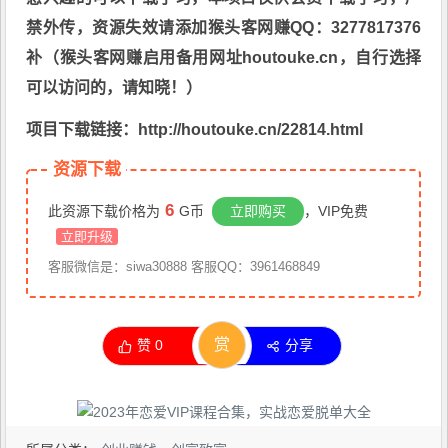
禁外传，资源失效请添加猴头客网赚QQ：3277817376
补（猴头客网赚启用备用网址houtouke.cn，自行选择
可以访问的，请知晓！）
项目下载链接：http://houtouke.cn/22814.html
资源下载
6
此资源下载价格为
G币
立即购买
，VIP免费
立即升级
客服微信是：siwa30888 客服QQ：3961468849
赏
赞
0
分享