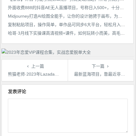
外面收费888的抖音AE无人直播项目，号称日入500+，十分钟学会，隔天出结果
Midjourney打造AI绘图全能手，让你的设计驰骋于画布，为设计加速
复制粘贴项目，操作简单，单作品可同步6大平台，轻松月入数万
哈哥·3月线下实操课高清视频+课件，如何玩转小而美，高毛利直播间
上一篇
下一篇
熊猫老师·2023年Lazada系统课程（跨境店+本土店），一套能解决实际问题的Lazada系统课程
最新蓝海项目，靠最近非常火的TFBOYS十年之约演唱会流量掘金，八月必做的项目【揭秘】
文
章
发表评论
导
航