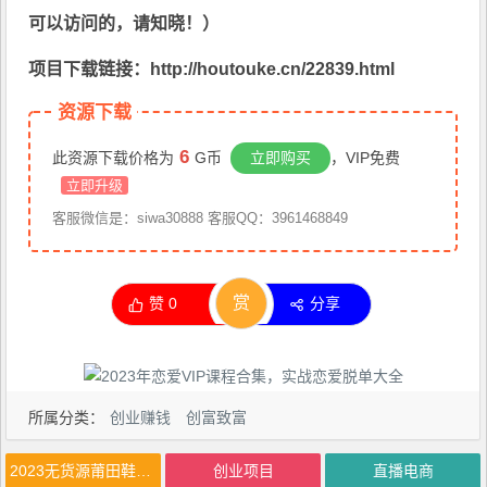
可以访问的，请知晓！）
项目下载链接：http://houtouke.cn/22839.html
资源下载
6
此资源下载价格为
G币
立即购买
，VIP免费
立即升级
客服微信是：siwa30888 客服QQ：3961468849
赏
赞
0
分享
所属分类：
创业赚钱
创富致富
2023无货源莆田鞋暴力引流项目，新手小白也可实操日入1000+【揭秘】
创业项目
直播电商