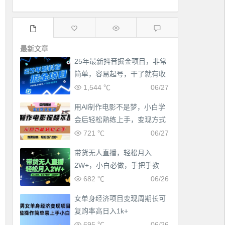
最新文章
25年最新抖音掘金项目，非常
简单，容易起号，干了就有收
益那种
1,544 ℃
06/27
用AI制作电影不是梦，小白学
会后轻松熟练上手，变现方式
多样，日入2张+
721 ℃
06/27
带货无人直播，轻松月入
2W+，小白必做，手把手教
学，无脑操作(附学习资料)
682 ℃
06/26
女单身经济项目变现周期长可
复购率高日入1k+
695 ℃
06/26