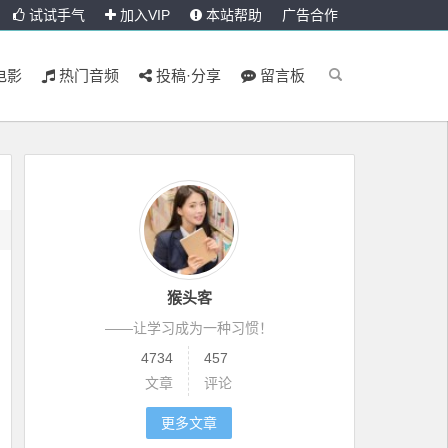
试试手气
加入VIP
本站帮助
广告合作
电影
热门音频
投稿·分享
留言板
猴头客
——让学习成为一种习惯！
4734
457
文章
评论
更多文章