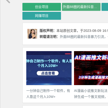
创业项目
外面88圈的最新抖音暴力引流，一部手机一天100-200流量没问题
网赚项目
版权声明：
本站原创文章，于2023-08-09
16:
转载请注明：
外面88圈的最新抖音暴力引流，一
一分钟自己制作一个软件，有
AI漫画小说推文新玩法
人靠这个月入10W+
钟生成一个推文视频，
教程【配项目操作和软