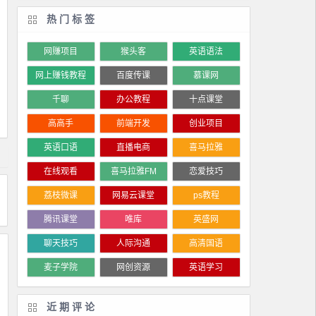
热门标签
网赚项目
猴头客
英语语法
网上赚钱教程
百度传课
慕课网
千聊
办公教程
十点课堂
高高手
前端开发
创业项目
英语口语
直播电商
喜马拉雅
在线观看
喜马拉雅FM
恋爱技巧
荔枝微课
网易云课堂
ps教程
腾讯课堂
唯库
英盛网
聊天技巧
人际沟通
高清国语
麦子学院
网创资源
英语学习
近期评论