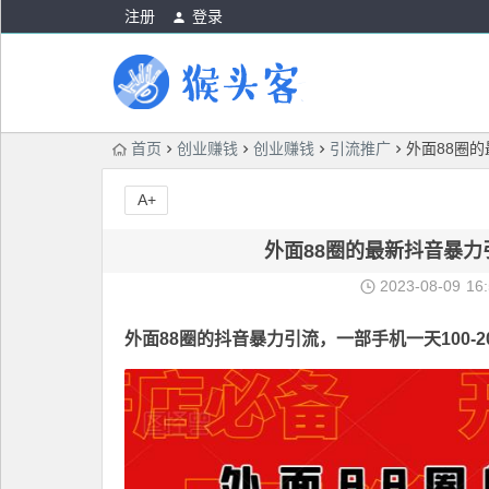
注册
登录
首页
创业赚钱
创业赚钱
引流推广
外面88圈的
A+
外面88圈的最新抖音暴力引
2023-08-09
16
外面88圈的抖音
暴力引流
，一部手机一天100-