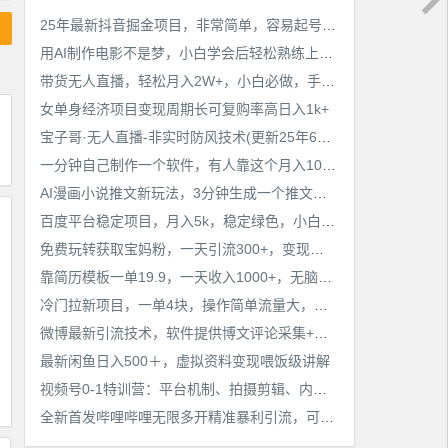
25年最新抖音掘金项目，非常简单，容易起号，干了就有收益那种
用AI制作电影不是梦，小白学会后轻松熟练上手，变现方式多样，日入2张+
带货无人直播，轻松月入2W+，小白必做，手把手教学，无脑操作(附学习资料)
女单身经济项目变现周期长可复购率高日入1k+
宝子哥·无人直播-非实时防风技术(更新25年6月)无人半无人直播
一分钟自己制作一个软件，有人靠这个月入10W+
AI漫画小说推文新玩法，3分钟生成一个推文视频，保姆级教程【配项目操作和软件教程】
百度平台稳定项目，月入5k，稳定绿色，小白也可做
免费玩转获取宝妈粉，一天引流300+，变现超乎你想象
靠简历模板一单19.9，一天收入1000+，无脑操作，保姆式教学，首选网赚副业！
冷门拉新项目，一单4块，操作简单流量大，变现快
微博最新引流技术，软件提供博文评论采集+私信实现精准引流【揭秘】
最新闲鱼日入500＋，虚拟资料变现喂饭级讲解
视频号0-1特训营：平台机制、拍摄剪辑、内容创作、爆款公式，实战案例分享
全新首发哔哩哔哩无限多开精准暴利引流，可无限多开，抗封首发精品脚本