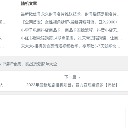
随机文章
最新微信号永久封号名片推送技术，封号后还是能名片推送消息
AI漫画小说推文新玩法，3分钟生成一个推文视频，保姆级教程【配项目操作和软件教程】
【全网首发】女性视角拆解-最新男粉引流，日入2000+
小李子电商抖店商品卡，商品卡实操流程，抖音小店无货源精细化全套流程
象
小红书爆款陪跑第14期商家版，21天带货陪跑课，让商家丢掉付流量
靠简历模板一单19.9，一天收入1000+，无脑操作，保姆式教学，首选网赚副业！
宋大大-相机美食高清短视频教学，零基础3-7天就能快速上手，掌握用单反或者微单拍摄美食短视频
下一篇
吃肉
2023年最新短剧挂机项目，暴力变现渠道多【揭秘】