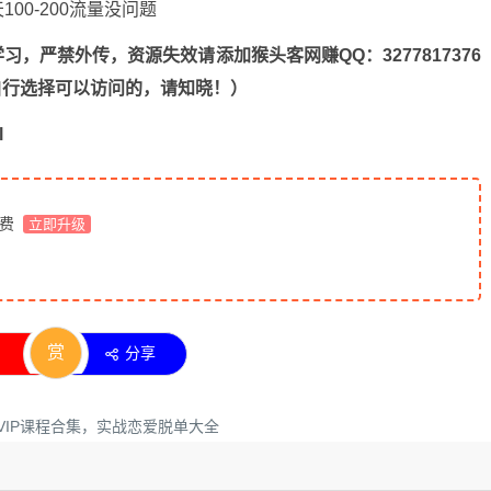
，严禁外传，资源失效请添加猴头客网赚QQ：3277817376
n，自行选择可以访问的，请知晓！）
l
免费
立即升级
赏
分享