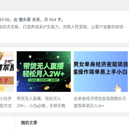
33:56
，由
猴头客
发表，共 654 字。
法的天花板，打造养成系IP文案力，洞悉人性营销，让客户追着你收钱 -
，小白学
带货无人直播，轻松月入
女单身经济项目变现周期长可
现方式
2W+，小白必做，手把手教
复购率高日入1k+
学，无脑操作(附学习资料)
随机文章