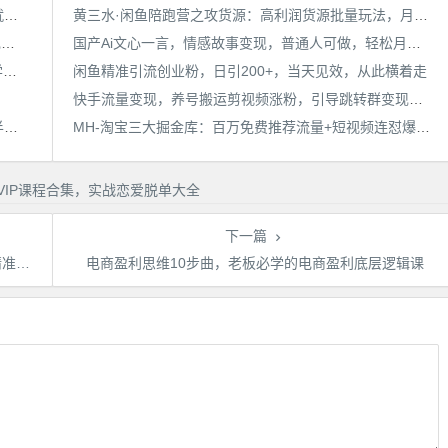
25年最新抖音掘金项目，非常简单，容易起号，干了就有收益那种
黄三水·闲鱼陪跑营之攻货源：高利润货源批量玩法，月入过万实操（价值498）
用AI制作电影不是梦，小白学会后轻松熟练上手，变现方式多样，日入2张+
国产Ai文心一言，情感故事变现，普通人可做，轻松月入10000+【揭秘】
带货无人直播，轻松月入2W+，小白必做，手把手教学，无脑操作(附学习资料)
闲鱼精准引流创业粉，日引200+，当天见效，从此横着走
快手流量变现，养号搬运剪视频涨粉，引导跳转群变现日赚300+
宝子哥·无人直播-非实时防风技术(更新25年6月)无人半无人直播
MH-淘宝三大掘金库：百万免费推荐流量+短视频连怼爆流+万相台多计划高ROI
下一篇
程）
电商盈利思维10步曲，老板必学的电商盈利底层逻辑课