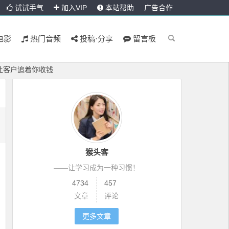
试试手气
加入VIP
本站帮助
广告合作
电影
热门音频
投稿·分享
留言板
让客户追着你收钱
猴头客
——让学习成为一种习惯！
4734
457
文章
评论
更多文章