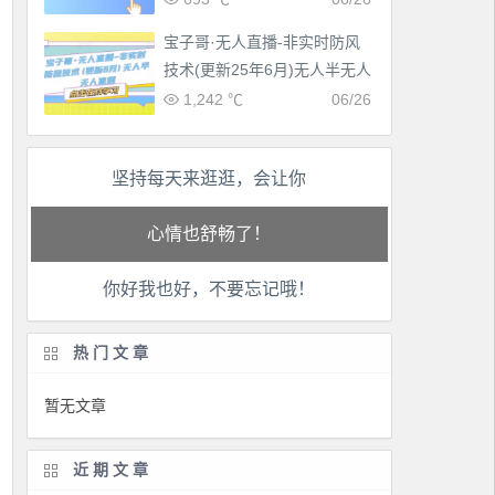
宝子哥·无人直播-非实时防风
技术(更新25年6月)无人半无人
直播
1,242 ℃
06/26
工作也轻松了！
坚持每天来逛逛，会让你
生活也美好了！
心情也舒畅了！
你好我也好，不要忘记哦！
走路也有劲了！
腿也不痛了！
热门文章
暂无文章
腰也不酸了！
工作也轻松了！
近期文章