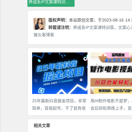
养成系IP文案课特训营，文案心法的天花板，打造养成系IP文案力，洞悉人性营销，让客户追着你收钱
版权声明：
本站原创文章，于2023-08-16
14:
转载请注明：
养成系IP文案课特训营，文案心
猴头客博客
25年最新抖音掘金项目，非常
用AI制作电影不是梦
简单，容易起号，干了就有收
会后轻松熟练上手，变
益那种
多样，日入2张+
相关文章