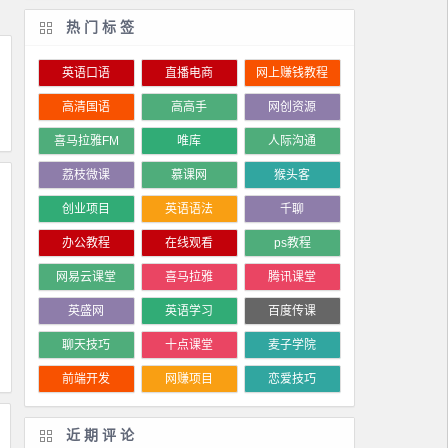
热门标签
英语口语
直播电商
网上赚钱教程
高清国语
高高手
网创资源
喜马拉雅FM
唯库
人际沟通
荔枝微课
慕课网
猴头客
创业项目
英语语法
千聊
办公教程
在线观看
ps教程
网易云课堂
喜马拉雅
腾讯课堂
英盛网
英语学习
百度传课
聊天技巧
十点课堂
麦子学院
前端开发
网赚项目
恋爱技巧
近期评论