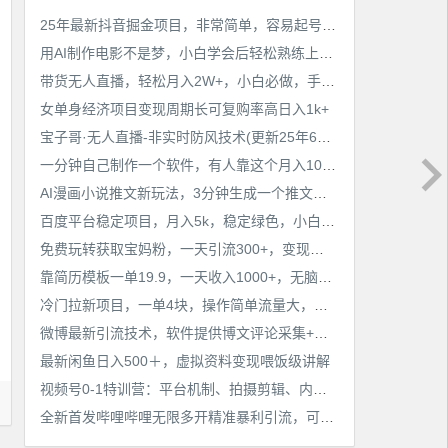
25年最新抖音掘金项目，非常简单，容易起号，干了就有收益那种
用AI制作电影不是梦，小白学会后轻松熟练上手，变现方式多样，日入2张+
带货无人直播，轻松月入2W+，小白必做，手把手教学，无脑操作(附学习资料)
女单身经济项目变现周期长可复购率高日入1k+
宝子哥·无人直播-非实时防风技术(更新25年6月)无人半无人直播
一分钟自己制作一个软件，有人靠这个月入10W+
AI漫画小说推文新玩法，3分钟生成一个推文视频，保姆级教程【配项目操作和软件教程】
百度平台稳定项目，月入5k，稳定绿色，小白也可做
免费玩转获取宝妈粉，一天引流300+，变现超乎你想象
靠简历模板一单19.9，一天收入1000+，无脑操作，保姆式教学，首选网赚副业！
冷门拉新项目，一单4块，操作简单流量大，变现快
微博最新引流技术，软件提供博文评论采集+私信实现精准引流【揭秘】
最新闲鱼日入500＋，虚拟资料变现喂饭级讲解
视频号0-1特训营：平台机制、拍摄剪辑、内容创作、爆款公式，实战案例分享
全新首发哔哩哔哩无限多开精准暴利引流，可无限多开，抗封首发精品脚本