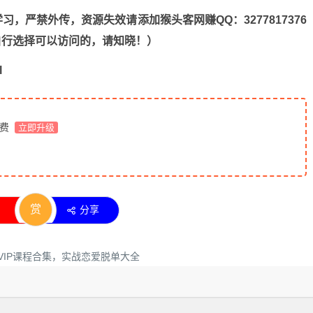
，严禁外传，资源失效请添加猴头客网赚QQ：3277817376
n，自行选择可以访问的，请知晓！）
l
免费
立即升级
赏
分享