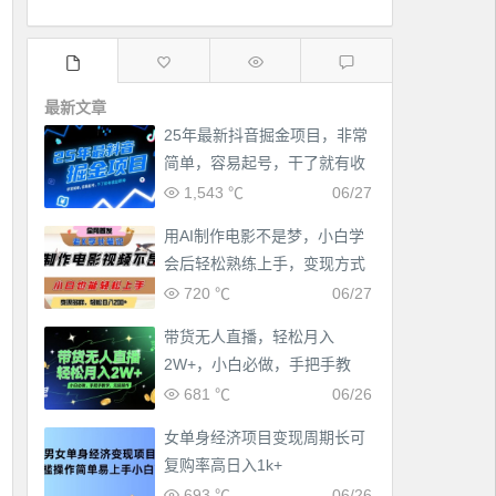
最新文章
25年最新抖音掘金项目，非常
简单，容易起号，干了就有收
益那种
1,543 ℃
06/27
用AI制作电影不是梦，小白学
会后轻松熟练上手，变现方式
多样，日入2张+
720 ℃
06/27
带货无人直播，轻松月入
2W+，小白必做，手把手教
学，无脑操作(附学习资料)
681 ℃
06/26
女单身经济项目变现周期长可
复购率高日入1k+
693 ℃
06/26