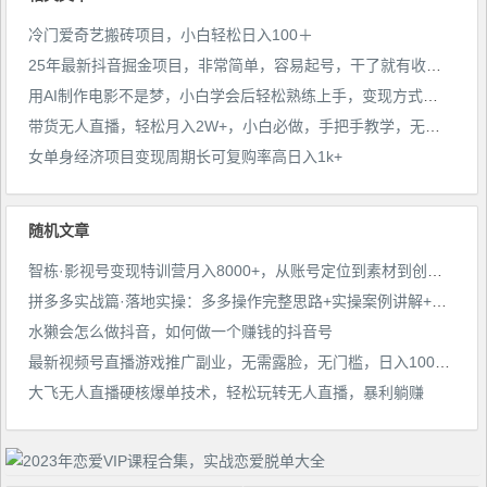
冷门爱奇艺搬砖项目，小白轻松日入100＋
25年最新抖音掘金项目，非常简单，容易起号，干了就有收益那种
用AI制作电影不是梦，小白学会后轻松熟练上手，变现方式多样，日入2张+
带货无人直播，轻松月入2W+，小白必做，手把手教学，无脑操作(附学习资料)
女单身经济项目变现周期长可复购率高日入1k+
随机文章
智栋·影视号变现特训营月入8000+，从账号定位到素材到创作到热门全套课程-价值888元
拼多多实战篇·落地实操：多多操作完整思路+实操案例讲解+拆解操作思路+复杂的算法简单化
水獭会怎么做抖音，如何做一个赚钱的抖音号
最新视频号直播游戏推广副业，无需露脸，无门槛，日入1000+【揭秘】
大飞无人直播硬核爆单技术，轻松玩转无人直播，暴利躺赚