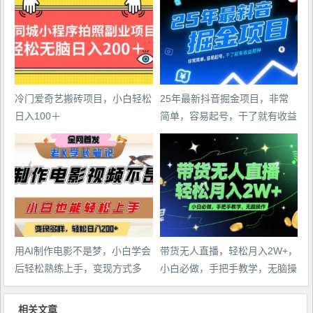
冷门爱奇艺搬砖项目，小白轻松
25年最新抖音掘金项目，非常
日入100＋
简单，容易起号，干了就有收益
那种
用AI制作电影不是梦，小白学会
带货无人直播，轻松月入2W+，
后轻松熟练上手，变现方式多
小白必做，手把手教学，无脑操
样，日入2张+
作(附学习资料)
相关文章