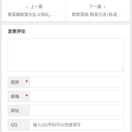
上一篇
下一篇
做英雄联盟大乱斗陪玩，月入过万，边玩游戏边收钱（LOL陪玩）（附接单流程）
默默营销·精准引流+私域营销+逆袭赚钱（三件套）快速提升你的赚钱认知与营销思维
文
章
发表评论
导
航
*
昵称
*
邮箱
网址
QQ