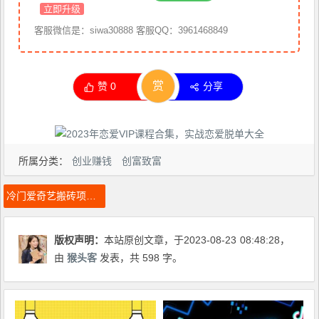
立即升级
客服微信是：siwa30888 客服QQ：3961468849
赏
赞
0
分享
所属分类：
创业赚钱
创富致富
冷门爱奇艺搬砖项目，小白轻松日入100＋
版权声明：
本站原创文章，于2023-08-23
08:48:28
，
由
猴头客
发表，共 598 字。