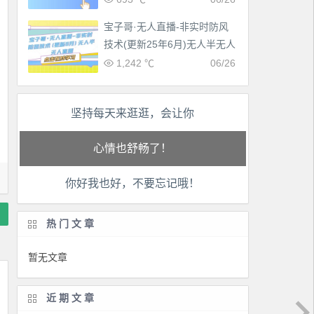
宝子哥·无人直播-非实时防风
技术(更新25年6月)无人半无人
直播
1,242 ℃
06/26
工作也轻松了！
坚持每天来逛逛，会让你
生活也美好了！
心情也舒畅了！
你好我也好，不要忘记哦！
走路也有劲了！
热门文章
腿也不痛了！
暂无文章
腰也不酸了！
近期文章