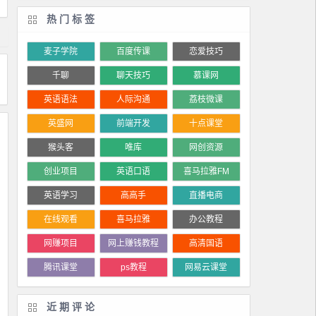
热门标签
麦子学院
百度传课
恋爱技巧
千聊
聊天技巧
慕课网
英语语法
人际沟通
荔枝微课
英盛网
前端开发
十点课堂
猴头客
唯库
网创资源
创业项目
英语口语
喜马拉雅FM
英语学习
高高手
直播电商
在线观看
喜马拉雅
办公教程
网赚项目
网上赚钱教程
高清国语
腾讯课堂
ps教程
网易云课堂
近期评论