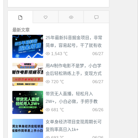
最新文章
25年最新抖音掘金项目，非常
简单，容易起号，干了就有收
益那种
1,543 ℃
06/27
用AI制作电影不是梦，小白学
会后轻松熟练上手，变现方式
多样，日入2张+
720 ℃
06/27
带货无人直播，轻松月入
2W+，小白必做，手把手教
学，无脑操作(附学习资料)
681 ℃
06/26
女单身经济项目变现周期长可
复购率高日入1k+
693 ℃
06/26