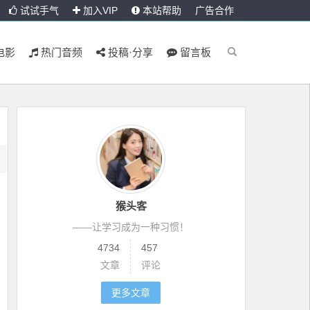
试试手气
加入VIP
本站帮助
广告合作
电影
热门音频
投稿·分享
留言板
猴头客
——让学习成为一种习惯！
4734
457
文章
评论
更多文章