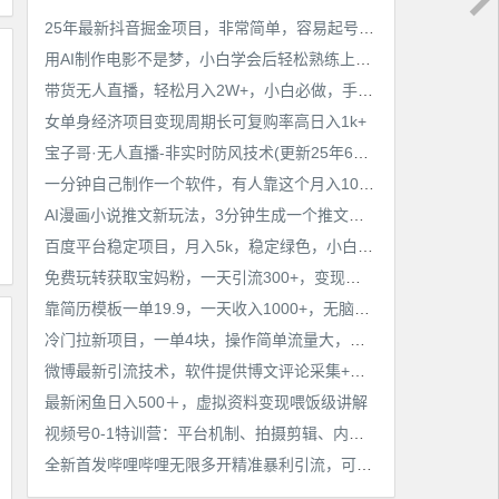
工作也轻松了！
25年最新抖音掘金项目，非常简单，容易起号，干了就有收益那种
用AI制作电影不是梦，小白学会后轻松熟练上手，变现方式多样，日入2张+
带货无人直播，轻松月入2W+，小白必做，手把手教学，无脑操作(附学习资料)
女单身经济项目变现周期长可复购率高日入1k+
宝子哥·无人直播-非实时防风技术(更新25年6月)无人半无人直播
一分钟自己制作一个软件，有人靠这个月入10W+
AI漫画小说推文新玩法，3分钟生成一个推文视频，保姆级教程【配项目操作和软件教程】
百度平台稳定项目，月入5k，稳定绿色，小白也可做
免费玩转获取宝妈粉，一天引流300+，变现超乎你想象
靠简历模板一单19.9，一天收入1000+，无脑操作，保姆式教学，首选网赚副业！
冷门拉新项目，一单4块，操作简单流量大，变现快
微博最新引流技术，软件提供博文评论采集+私信实现精准引流【揭秘】
最新闲鱼日入500＋，虚拟资料变现喂饭级讲解
视频号0-1特训营：平台机制、拍摄剪辑、内容创作、爆款公式，实战案例分享
全新首发哔哩哔哩无限多开精准暴利引流，可无限多开，抗封首发精品脚本