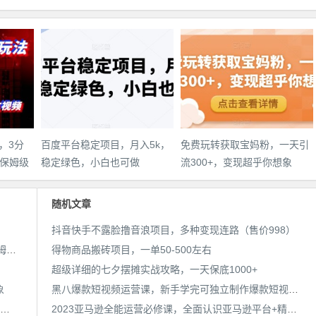
，3分
百度平台稳定项目，月入5k，
免费玩转获取宝妈粉，一天引
保姆级
稳定绿色，小白也可做
流300+，变现超乎你想象
件教
随机文章
抖音快手不露脸撸音浪项目，多种变现连路（售价998）
AI漫画小说推文新玩法，3分钟生成一个推文视频，保姆级教程【配项目操作和软件教程】
得物商品搬砖项目，一单50-500左右
超级详细的七夕摆摊实战攻略，一天保底1000+
象
黑八爆款短视频运营课，新手学完可独立制作爆款短视频-价值1980元
靠简历模板一单19.9，一天收入1000+，无脑操作，保姆式教学，首选网赚副业！
2023亚马逊全能运营必修课，全面认识亚马逊平台+精品化选品+CPC广告的极致打法