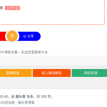
免费
立即升级
赏
分享
直播电商
网上赚钱教程
网创资源
25:40
，由
猴头客
发表，共 200 字。
0创业粉 - 猴头客博客