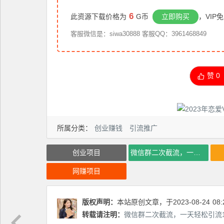
6
此资源下载价格为
G币
立即购买
，VIP
客服微信是：siwa30888 客服QQ：3961468849
赞
0
所属分类：
创业赚钱
引流推广
创业项目
微信群二次截流，一天轻松引流100创业粉
网赚项目
版权声明：
本站原创文章，于2023-08-24
08:
转载请注明：
微信群二次截流，一天轻松引流10