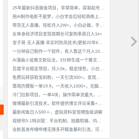
工作也轻松了！
25年最新抖音掘金项目，非常简单，容易起号，干了就有收益那种
用AI制作电影不是梦，小白学会后轻松熟练上手，变现方式多样，日入2张+
带货无人直播，轻松月入2W+，小白必做，手把手教学，无脑操作(附学习资料)
女单身经济项目变现周期长可复购率高日入1k+
宝子哥·无人直播-非实时防风技术(更新25年6月)无人半无人直播
一分钟自己制作一个软件，有人靠这个月入10W+
AI漫画小说推文新玩法，3分钟生成一个推文视频，保姆级教程【配项目操作和软件教程】
百度平台稳定项目，月入5k，稳定绿色，小白也可做
免费玩转获取宝妈粉，一天引流300+，变现超乎你想象
靠简历模板一单19.9，一天收入1000+，无脑操作，保姆式教学，首选网赚副业！
冷门拉新项目，一单4块，操作简单流量大，变现快
微博最新引流技术，软件提供博文评论采集+私信实现精准引流【揭秘】
最新闲鱼日入500＋，虚拟资料变现喂饭级讲解
视频号0-1特训营：平台机制、拍摄剪辑、内容创作、爆款公式，实战案例分享
全新首发哔哩哔哩无限多开精准暴利引流，可无限多开，抗封首发精品脚本