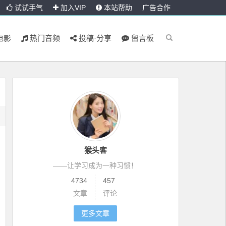
试试手气
加入VIP
本站帮助
广告合作
电影
热门音频
投稿·分享
留言板
猴头客
——让学习成为一种习惯！
4734
457
文章
评论
更多文章