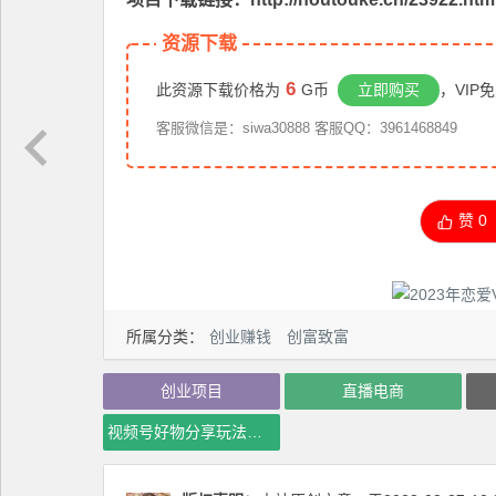
资源下载
6
此资源下载价格为
G币
立即购买
，VIP
客服微信是：siwa30888 客服QQ：3961468849
赞
0
所属分类：
创业赚钱
创富致富
创业项目
直播电商
视频号好物分享玩法拆解，简单剪辑粗暴玩法日入500+【揭秘】