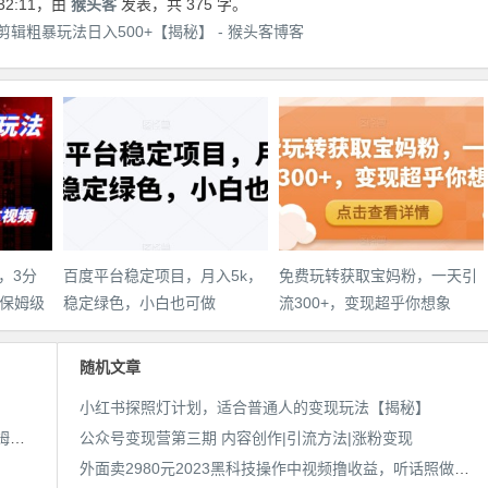
32:11
，由
猴头客
发表，共 375 字。
辑粗暴玩法日入500+【揭秘】 - 猴头客博客
，3分
百度平台稳定项目，月入5k，
免费玩转获取宝妈粉，一天引
保姆级
稳定绿色，小白也可做
流300+，变现超乎你想象
件教
随机文章
小红书探照灯计划，适合普通人的变现玩法【揭秘】
AI漫画小说推文新玩法，3分钟生成一个推文视频，保姆级教程【配项目操作和软件教程】
公众号变现营第三期 内容创作|引流方法|涨粉变现
外面卖2980元2023黑科技操作中视频撸收益，听话照做小白日入300+