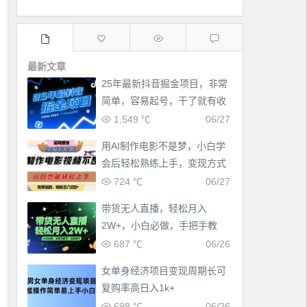
最新文章
25年最新抖音掘金项目，非常
简单，容易起号，干了就有收
益那种
1,549 ℃
06/27
用AI制作电影不是梦，小白学
会后轻松熟练上手，变现方式
多样，日入2张+
724 ℃
06/27
带货无人直播，轻松月入
2W+，小白必做，手把手教
学，无脑操作(附学习资料)
687 ℃
06/26
女单身经济项目变现周期长可
复购率高日入1k+
698 ℃
06/26