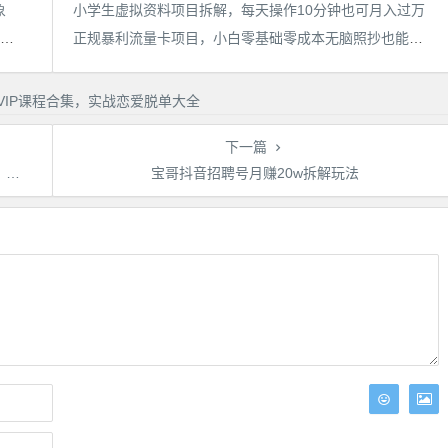
象
小学生虚拟资料项目拆解，每天操作10分钟也可月入过万
靠简历模板一单19.9，一天收入1000+，无脑操作，保姆式教学，首选网赚副业！
正规暴利流量卡项目，小白零基础零成本无脑照抄也能日入300+【揭秘】
下一篇
】
宝哥抖音招聘号月赚20w拆解玩法