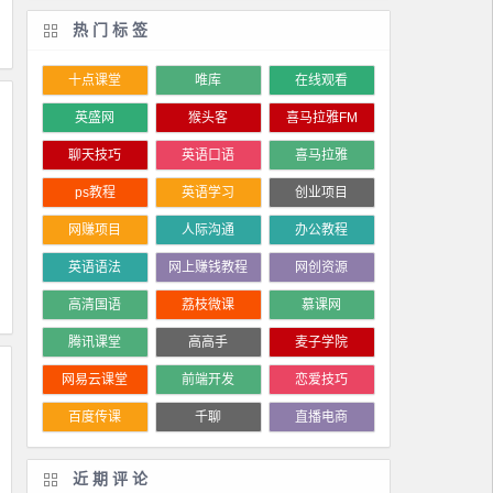
热门标签
十点课堂
唯库
在线观看
英盛网
猴头客
喜马拉雅FM
聊天技巧
英语口语
喜马拉雅
ps教程
英语学习
创业项目
网赚项目
人际沟通
办公教程
英语语法
网上赚钱教程
网创资源
高清国语
荔枝微课
慕课网
腾讯课堂
高高手
麦子学院
网易云课堂
前端开发
恋爱技巧
百度传课
千聊
直播电商
近期评论