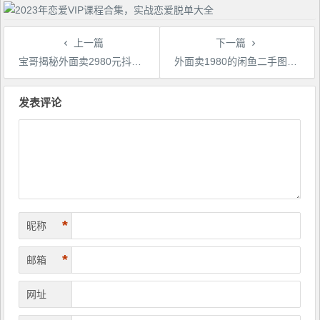
上一篇
下一篇
宝哥揭秘外面卖2980元抖音影视剪辑号教程
外面卖1980的闲鱼二手图书搬运项目，小白必备直接搬运，轻松月入1w+【揭秘】
文
章
发表评论
导
航
*
昵称
*
邮箱
网址