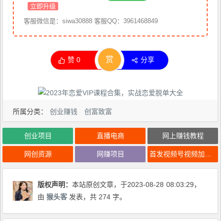
立即升级
客服微信是：siwa30888 客服QQ：3961468849
赏
赞
0
分享
所属分类：
创业赚钱
创富致富
创业项目
直播电商
网上赚钱教程
网创资源
网赚项目
首发视频号视频加直播无水印超清下载，可以随意剪辑【软件+教程】
版权声明：
本站原创文章，于2023-08-28
08:03:29
，
由
猴头客
发表，共 274 字。