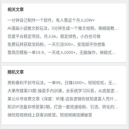
相关文章
一分钟自己制作一个软件，有人靠这个月入10W+
AI漫画小说推文新玩法，3分钟生成一个推文视频，保姆级教程【配项目操作和软件教程】
百度平台稳定项目，月入5k，稳定绿色，小白也可做
免费玩转获取宝妈粉，一天引流300+，变现超乎你想象
靠简历模板一单19.9，一天收入1000+，无脑操作，保姆式教学，首选网赚副业！
随机文章
男粉暴利不封号玩法，一单99，日赚1000+，轻轻松松，无门槛，小白即可入场
​大果传媒第23期·操‮手盘‬内训课，全系统学‮抖习‬音，从底层‮辑逻‬到实操方法
某公众号收费文章《深度：听懂-这些逻辑你就知道富人凭什么一直赢了》
知识IP流量井喷营第2期，打造一套倍速吸粉、引流、转化的流量系统
保险短视频线上获客训练营，短视频搞钱爆破营