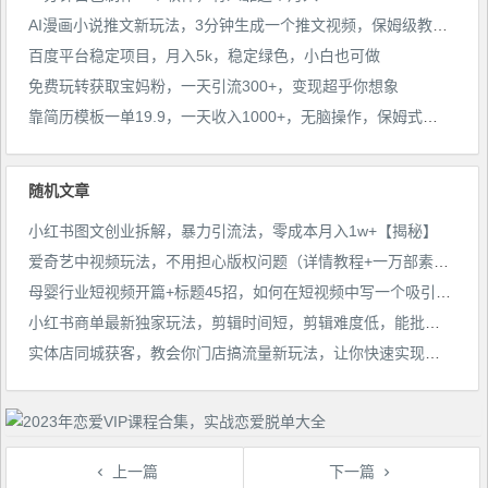
AI漫画小说推文新玩法，3分钟生成一个推文视频，保姆级教程【配项目操作和软件教程】
百度平台稳定项目，月入5k，稳定绿色，小白也可做
免费玩转获取宝妈粉，一天引流300+，变现超乎你想象
靠简历模板一单19.9，一天收入1000+，无脑操作，保姆式教学，首选网赚副业！
随机文章
小红书图文创业拆解，暴力引流法，零成本月入1w+【揭秘】
爱奇艺中视频玩法，不用担心版权问题（详情教程+一万部素材）
母婴行业短视频开篇+标题45招，​如何在短视频中写一个吸引人的开篇加标题，让你的视频被更多人爱看
小红书商单最新独家玩法，剪辑时间短，剪辑难度低，能批量做号【揭秘】
实体店同城获客，教会你门店搞流量新玩法，让你快速实现客流暴增
上一篇
下一篇