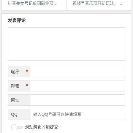
抖音美女号记单词副业项目，日赚300+，一部手机就能轻松操作【揭秘】
视频号音乐项目新玩法，利润超高绿色合规，矩阵放大收益可翻N倍
文
章
发表评论
导
航
*
昵称
*
邮箱
网址
QQ
滑动解锁才能提交