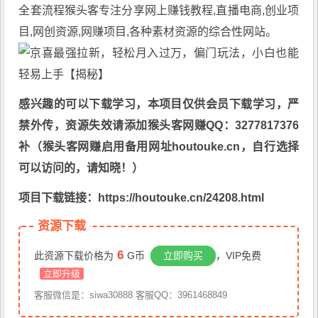
全套流程
猴头客
专注分享
网上赚钱教程
,直播电商,创业项
目,网创资源,
网赚项目
,各种素材资源的综合性网站。
感兴趣的可以下载学习，本项目仅供会员下载学习，严
禁外传，资源失效请添加猴头客网赚QQ：3277817376
补（猴头客网赚启用备用网址houtouke.cn，自行选择
可以访问的，请知晓！）
项目下载链接：https://houtouke.cn/24208.html
资源下载
6
此资源下载价格为
G币
立即购买
，VIP免费
立即升级
客服微信是：siwa30888 客服QQ：3961468849