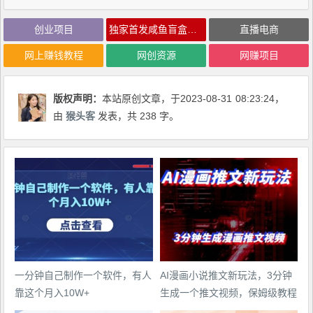
创业项目
独家首发咸鱼盲盒玩法实操，半个月批量起号单人15万收益【揭秘】
直播电商
网上赚钱教程
网创资源
网赚项目
版权声明：
本站原创文章，于2023-08-31
08:23:24
，
由
猴头客
发表，共 238 字。
一分钟自己制作一个软件，有人
AI漫画小说推文新玩法，3分钟
靠这个月入10W+
生成一个推文视频，保姆级教程
【配项目操作和软件教程】