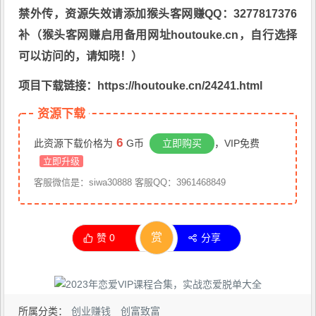
禁外传，资源失效请添加猴头客网赚QQ：3277817376
补（猴头客网赚启用备用网址houtouke.cn，自行选择
可以访问的，请知晓！）
项目下载链接：https://houtouke.cn/24241.html
资源下载
6
此资源下载价格为
G币
立即购买
，VIP免费
立即升级
客服微信是：siwa30888 客服QQ：3961468849
赏
赞
0
分享
所属分类：
创业赚钱
创富致富