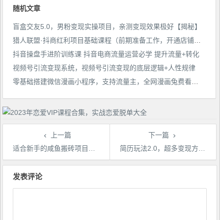
随机文章
盲盒交友5.0，男粉变现实操项目，亲测变现效果极好【揭秘】
猎人联盟·抖商红利项目基础课程（前期准备工作，开通店铺流程，店铺基础设置等）
抖音操盘手进阶训练课 抖音电商流量运营必学 提升流量+转化
视频号引流变现系统，视频号引流变现的底层逻辑+人性规律
零基础搭建微信漫画小程序，支持流量主，全网漫画兔费看【源码+详细教程】
上一篇
下一篇
适合新手的咸鱼搬砖项目，日入50-100+，每天搞点零花钱
简历玩法2.0，超多变现方式，轻松月入过万，保姆级教学【揭秘】
文
章
发表评论
导
航