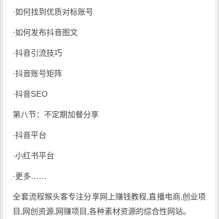
·如何找到优质对标账号
·如何发布抖音图文
·抖音引流技巧
·抖音账号矩阵
·抖音SEO
第八节：不定期加餐分享
·抖音平台
·小红书平台
·更多……
全套流程
猴头客
专注分享
网上赚钱教程
,直播电商,创业项
目,网创资源,
网赚项目
,各种素材资源的综合性网站。