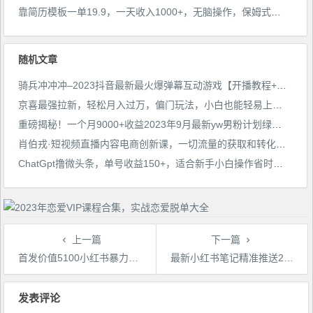
靠简历模板一单19.9，一天收入1000+，无脑操作，保姆式教学，首选网赚副业！
随机文章
骑兵冲冲冲–2023抖音最新最火爆弹幕互动游戏【开播教程+起号教程+对接报白等】
京喜最强拉新，轻松月入过万，偏门玩法，小白也能轻易上手【揭秘】
重磅揭秘！一个月9000+收益2023年9月最新yw男粉计划绿色玩法——人性利益更新玩法
肖伯戎·短视频直播内容电商创新课，一切流量的获取和转化都需要好的内容
ChatGpt撸微头条，单号收益150+，适合新手小白操作省时无压力【揭秘】
上一篇
下一篇
首发价值5100小红书暴力无限发布截流创业粉不屏蔽揭秘
最新小红书笔记精准推送2000+精准粉，单日导流私欲最少300【脚本+教程】
文
章
发表评论
导