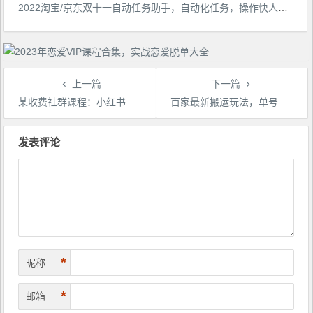
2022淘宝/京东双十一自动任务助手，自动化任务，操作快人一步
上一篇
下一篇
某收费社群课程：小红书爆款图文引流教程2.0+小红书单篇图文连爆秘籍
百家最新搬运玩法，单号月入5000+【揭秘】
文
章
发表评论
导
航
*
昵称
*
邮箱