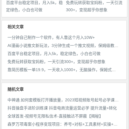
百度平台稳定项目，月入5k，稳
免费玩转获取宝妈粉，一天引流
定绿色，小白也可做
300+，变现超乎你想象
相关文章
一分钟自己制作一个软件，有人靠这个月入10W+
AI漫画小说推文新玩法，3分钟生成一个推文视频，保姆级教程【配项目操作和软件教程】
百度平台稳定项目，月入5k，稳定绿色，小白也可做
免费玩转获取宝妈粉，一天引流300+，变现超乎你想象
靠简历模板一单19.9，一天收入1000+，无脑操作，保姆式教学，首选网赚副业！
随机文章
中神通.如何套模板打开播放量，2023短视频账号起号必学课44节（送钩子模板和文档资料）
抖音操盘手进阶训练课 抖音电商流量运营必学 提升流量+转化
全球首发-视频号无限私信术-直接触达不屏蔽【揭秘】
森罗万项毒案小程序变现项目：养号+对标+工具素材+实操+变现，单号一天30+