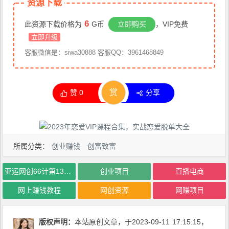
资源下载
6
此资源下载价格为
G币
立即购买
，VIP免费
立即升级
客服微信是：siwa30888 客服QQ：3961468849
赏
赞
0
分享
所属分类：
创业赚钱
创富致富
亚运网创66计第13计：小红书实战系列，只需5天即可完全上手-系列10节课第8课–秘笈3式建立专属爆款选题库–高杠杆+嚼碎喂嘴里
创业项目
直播电商
网上赚钱教程
网创资源
网赚项目
版权声明：
本站原创文章，于2023-09-11
17:15:15
，