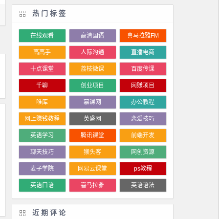
热门标签
在线观看
高清国语
喜马拉雅FM
高高手
人际沟通
直播电商
十点课堂
荔枝微课
百度传课
千聊
创业项目
网赚项目
唯库
慕课网
办公教程
网上赚钱教程
英盛网
恋爱技巧
英语学习
腾讯课堂
前端开发
聊天技巧
猴头客
网创资源
麦子学院
网易云课堂
ps教程
英语口语
喜马拉雅
英语语法
近期评论