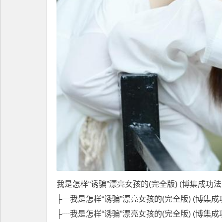
我是怎样“诱骗”漂亮女孩的(完全版) (博集成功法
├┈我是怎样“诱骗”漂亮女孩的(完全版) (博集成功
├┈我是怎样“诱骗”漂亮女孩的(完全版) (博集成功