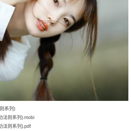
则系列)
法则系列).mobi
法则系列).pdf