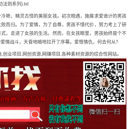
法则系列).txt
个冷艳、精灵古怪的美丽女孩。初次相遇，施展求爱诡计的男孩
大败而归。为了爱情，为了自尊，男孩不惜代价，努力考上了研
方式，走进了女孩的生活。然而，在女孩眼里，男孩始终是个不
的爱情战斗，天昏地暗地拉开了序幕。爱恨情仇，何去何从？
商,创业项目,网创资源,
网赚项目
,各种素材资源的综合性网站。