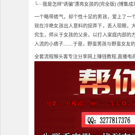
└┈我是怎样“诱骗”漂亮女孩的(完全版) (博集成功
一个略带痞气，却个性十足的男孩，爱上了一
就在冷艳女孩出人意料的捉弄下，丢人现眼，
究生，师从于女孩的父亲，以打入家庭内部的
入流的小痞子……于是，野蛮男孩与野蛮女友
全套流程
猴头客
专注分享
网上赚钱教程
,直播电