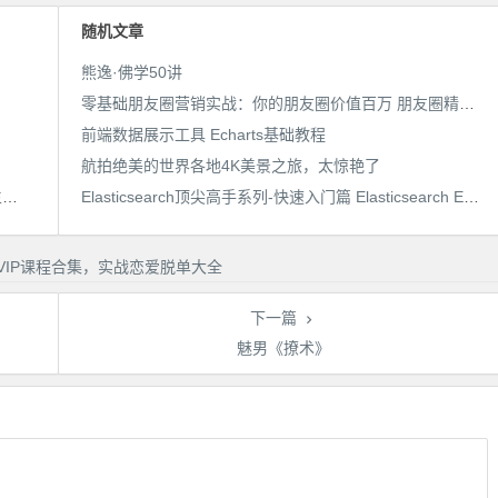
随机文章
熊逸·佛学50讲
零基础朋友圈营销实战：你的朋友圈价值百万 朋友圈精准营销视频教程
前端数据展示工具 Echarts基础教程
航拍绝美的世界各地4K美景之旅，太惊艳了
第十一期聊天训练营《高冷舞蹈系模特，我是如何女生主动表白+邀约的》
Elasticsearch顶尖高手系列-快速入门篇 Elasticsearch ELK分布式全文检索入门视频教程
下一篇
魅男《撩术》