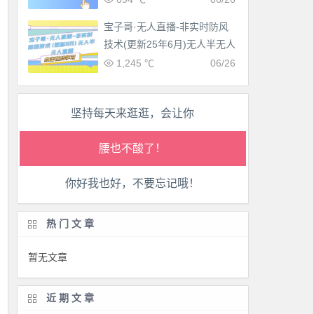
工作也轻松了！
宝子哥·无人直播-非实时防风
生活也美好了！
技术(更新25年6月)无人半无人
直播
1,245 ℃
06/26
心情也舒畅了！
坚持每天来逛逛，会让你
走路也有劲了！
腿也不痛了！
你好我也好，不要忘记哦！
腰也不酸了！
工作也轻松了！
热门文章
暂无文章
近期文章