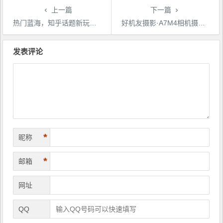
上一篇
下一篇
热门蓝海，知乎话题新玩法，每天30分钟无脑搬运，轻松日入500+【揭秘】
好机友摄影·A7M4相机摄影+后期+视频拍摄+后期 ​快速玩转相机，掌握摄影前期与后期
文
章
发表评论
导
航
*
昵称
*
邮箱
网址
QQ