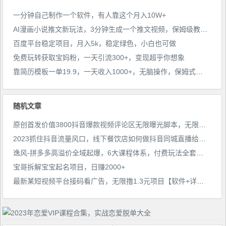
一分钟自己制作一个软件，有人靠这个月入10W+
AI漫画小说推文新玩法，3分钟生成一个推文视频，保姆级教程【配项目操作和软件教程】
百度平台稳定项目，月入5k，稳定绿色，小白也可做
免费玩转获取宝妈粉，一天引流300+，变现超乎你想象
靠简历模板一单19.9，一天收入1000+，无脑操作，保姆式教学，首选网赚副业！
随机文章
原创首发价值3800抖音爆款视频评论区无限曝光脚本，无限多开（2023年9月最新脚本）
2023抓住抖音流量风口，线下餐饮店如何做抖音同城直播给餐饮店引流
逸风-拼多多高溢价全域起爆，6大课程体系，付费玩法全套实操
宝哥拆解宝宝起名项目，日赚2000+
最新某短视频平台接码看广告，无限撸1.3元项目【软件+详细操作教程】