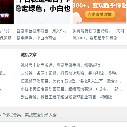
，3分
百度平台稳定项目，月入5k，
免费玩转获取宝妈粉，一天引
保姆级
稳定绿色，小白也可做
流300+，变现超乎你想象
件教
随机文章
视频号卡封面搬运，需要苹果手机，需要越狱
AI漫画小说推文新玩法，3分钟生成一个推文视频，保姆级教程【配项目操作和软件教程】
三分钟一条原创视频，抖音快速涨粉，暴力引流，多种变现方式，轻松日入1000+【揭秘】
短视频蓝海项目，美女车载U盘，轻松月入过万，适合0基础小白【揭秘】
象
小红书英语启蒙动画项目，超级蓝海赛道，0成本，一部手机单日变现500
靠简历模板一单19.9，一天收入1000+，无脑操作，保姆式教学，首选网赚副业！
副业拆解：抖音王者荣耀游戏变现副业项目，视频版一条龙实操玩法分享给你