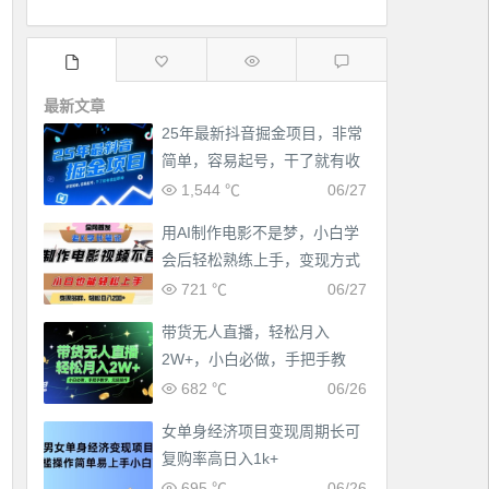
最新文章
25年最新抖音掘金项目，非常
简单，容易起号，干了就有收
益那种
1,544 ℃
06/27
用AI制作电影不是梦，小白学
会后轻松熟练上手，变现方式
多样，日入2张+
721 ℃
06/27
带货无人直播，轻松月入
2W+，小白必做，手把手教
学，无脑操作(附学习资料)
682 ℃
06/26
女单身经济项目变现周期长可
复购率高日入1k+
695 ℃
06/26