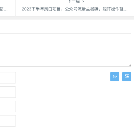
下一篇
不误
2023下半年风口项目，公众号流量主搬砖，矩阵操作轻松月入过万，保姆级教程