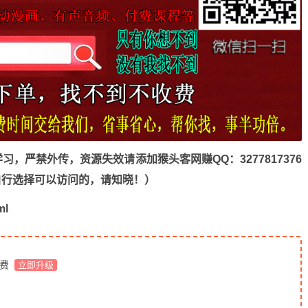
，严禁外传，资源失效请添加猴头客网赚QQ：3277817376
n，自行选择可以访问的，请知晓！）
ml
免费
立即升级