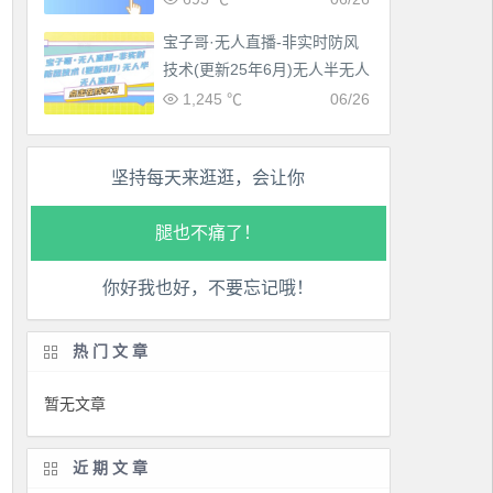
宝子哥·无人直播-非实时防风
工作也轻松了！
技术(更新25年6月)无人半无人
直播
1,245 ℃
06/26
生活也美好了！
心情也舒畅了！
坚持每天来逛逛，会让你
走路也有劲了！
腿也不痛了！
你好我也好，不要忘记哦！
腰也不酸了！
热门文章
工作也轻松了！
暂无文章
近期文章