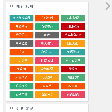
热门标签
网上赚钱教程
在线观看
荔枝微课
办公教程
直播电商
网创资源
英语语法
唯库
喜马拉雅FM
喜马拉雅
聊天技巧
创业项目
千聊
恋爱技巧
英语学习
十点课堂
网赚项目
网易云课堂
英盛网
高清国语
慕课网
人际沟通
ps教程
腾讯课堂
前端开发
高高手
猴头客
麦子学院
百度传课
英语口语
近期评论