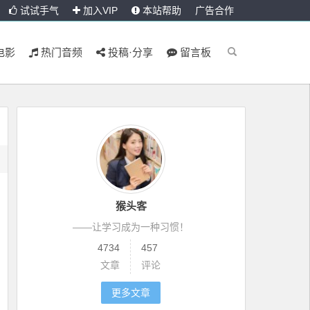
试试手气
加入VIP
本站帮助
广告合作
电影
热门音频
投稿·分享
留言板
猴头客
——让学习成为一种习惯！
4734
457
文章
评论
更多文章