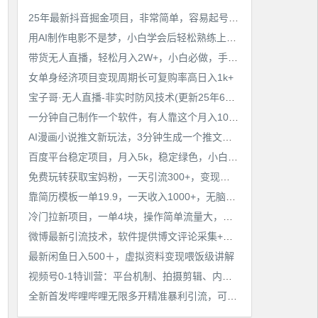
25年最新抖音掘金项目，非常简单，容易起号，干了就有收益那种
用AI制作电影不是梦，小白学会后轻松熟练上手，变现方式多样，日入2张+
带货无人直播，轻松月入2W+，小白必做，手把手教学，无脑操作(附学习资料)
女单身经济项目变现周期长可复购率高日入1k+
宝子哥·无人直播-非实时防风技术(更新25年6月)无人半无人直播
一分钟自己制作一个软件，有人靠这个月入10W+
AI漫画小说推文新玩法，3分钟生成一个推文视频，保姆级教程【配项目操作和软件教程】
百度平台稳定项目，月入5k，稳定绿色，小白也可做
免费玩转获取宝妈粉，一天引流300+，变现超乎你想象
靠简历模板一单19.9，一天收入1000+，无脑操作，保姆式教学，首选网赚副业！
冷门拉新项目，一单4块，操作简单流量大，变现快
微博最新引流技术，软件提供博文评论采集+私信实现精准引流【揭秘】
最新闲鱼日入500＋，虚拟资料变现喂饭级讲解
视频号0-1特训营：平台机制、拍摄剪辑、内容创作、爆款公式，实战案例分享
全新首发哔哩哔哩无限多开精准暴利引流，可无限多开，抗封首发精品脚本