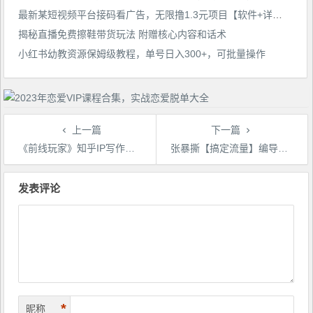
最新某短视频平台接码看广告，无限撸1.3元项目【软件+详细操作教程】
揭秘直播免费擦鞋带货玩法 附赠核心内容和话术
小红书幼教资源保姆级教程，单号日入300+，可批量操作
上一篇
下一篇
《前线玩家》知乎IP写作实战
张暴撕【搞定流量】编导思维必修课，想成为优秀自媒体编导先学自媒体编导通识课1.0
文
章
发表评论
导
航
*
昵称