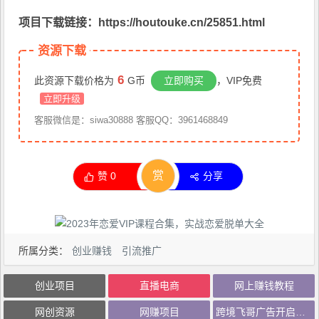
项目下载链接：https://houtouke.cn/25851.html
资源下载
6
此资源下载价格为
G币
立即购买
，VIP免费
立即升级
客服微信是：siwa30888 客服QQ：3961468849
赏
赞
0
分享
所属分类：
创业赚钱
引流推广
创业项目
直播电商
网上赚钱教程
网创资源
网赚项目
跨境飞哥广告开启高阶课第二十四期，​8*15数模广告优化法，用数据驱动决策