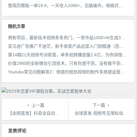
靠简历模板一单19.9，一天收入1000+，无脑操作，保姆式教学，首选网赚副业！
随机文章
男粉项目，最新技术视频条条热门，一条作品1000+AI生成3分钟一条【揭秘】
亚马逊广告推广不迷茫，新手卖家产品运营入门到精通（恐龙跨境电商）
第14期21天视频号训练营，单条视频播放量2.4亿，为你讲授视频号的“道”与“术”！
价值2980的全新微信引流技术，只有你想不到，没有做不到【揭秘】
Youtube常见问题解答2：频道的规划视频的制作多频道运营方法-油管FAQ问答
上一篇
下一篇
【全网首发】抖音全自动暴力引流精准粉技术【脚本+教程】
全球首发-视频号无限私信术-直接触达不屏蔽【揭秘】
文
章
发表评论
导