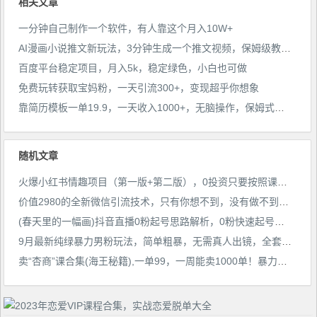
相关文章
一分钟自己制作一个软件，有人靠这个月入10W+
AI漫画小说推文新玩法，3分钟生成一个推文视频，保姆级教程【配项目操作和软件教程】
百度平台稳定项目，月入5k，稳定绿色，小白也可做
免费玩转获取宝妈粉，一天引流300+，变现超乎你想象
靠简历模板一单19.9，一天收入1000+，无脑操作，保姆式教学，首选网赚副业！
随机文章
火爆小红书情趣项目（第一版+第二版），0投资只要按照课程上的做，基本是1-4k日收益
价值2980的全新微信引流技术，只有你想不到，没有做不到【揭秘】
(春天里的一幅画)抖音直播0粉起号思路解析，0粉快速起号逻辑
9月最新纯绿暴力男粉玩法，简单粗暴，无需真人出镜，全套赋能靠卖私人物品也能日赚1000
卖“杏商”课合集(海王秘籍),一单99，一周能卖1000单！暴力掘金【揭秘】