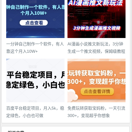
一分钟自己制作一个软件，有人
AI漫画小说推文新玩法，3分钟
靠这个月入10W+
生成一个推文视频，保姆级教程
【配项目操作和软件教程】
百度平台稳定项目，月入5k，稳
免费玩转获取宝妈粉，一天引流
定绿色，小白也可做
300+，变现超乎你想象