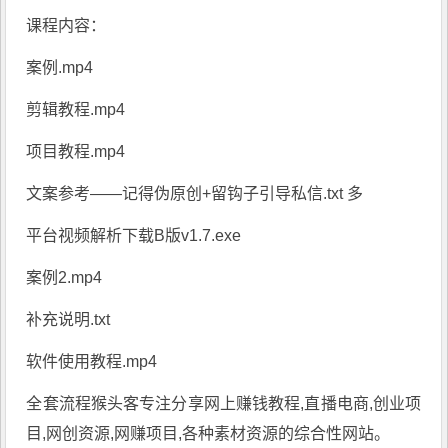
课程内容：
案例.mp4
剪辑教程.mp4
项目教程.mp4
文案参考——记得伪原创+留钩子引导私信.txt 多
平台视频解析下载B版v1.7.exe
案例2.mp4
补充说明.txt
软件使用教程.mp4
全套流程
猴头客
专注分享
网上赚钱教程
,直播电商,创业项
目,网创资源,
网赚项目
,各种素材资源的综合性网站。