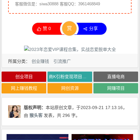
客服微信是：siwa30888 客服QQ：3961468849
赏
赞
0
分享
所属分类：
创业赚钱
引流推广
创业项目
商K引粉变现项目，高客单价精准流量【揭秘】
直播电商
网上赚钱教程
网创资源
网赚项目
版权声明：
本站原创文章，于2023-09-21
17:13:16
，
由
猴头客
发表，共 296 字。