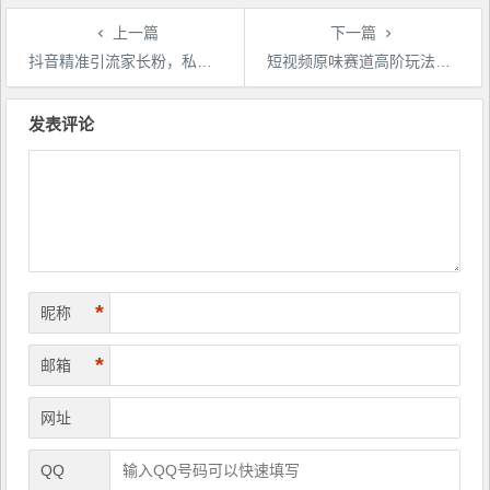
上一篇
下一篇
抖音精准引流家长粉，私域成交中学学习资料，高转化高收益，矩阵操作，收益翻倍【揭秘】
短视频原味赛道高阶玩法，如何筛选高质量精准粉？全方位话术＋技巧解答【揭秘】
文
章
发表评论
导
航
*
昵称
*
邮箱
网址
QQ