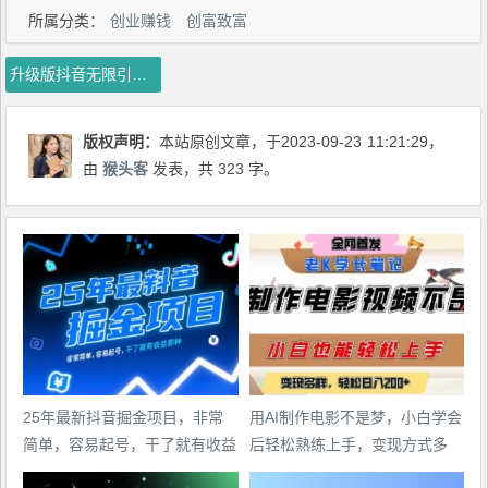
所属分类：
创业赚钱
创富致富
升级版抖音无限引流精准用户【采集+曝光】
版权声明：
本站原创文章，于2023-09-23
11:21:29
，
由
猴头客
发表，共 323 字。
25年最新抖音掘金项目，非常
用AI制作电影不是梦，小白学会
简单，容易起号，干了就有收益
后轻松熟练上手，变现方式多
那种
样，日入2张+