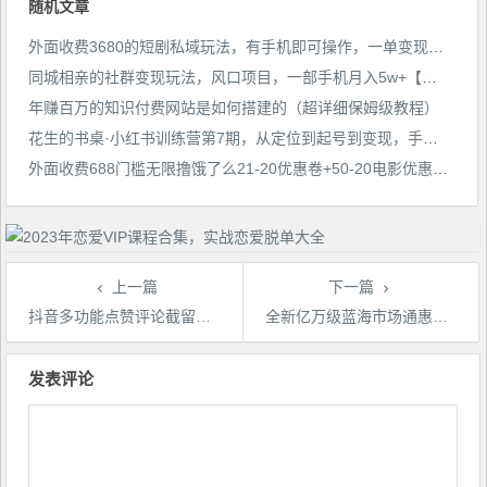
随机文章
外面收费3680的短剧私域玩法，有手机即可操作，一单变现9.9-99，日入800很轻松【揭秘】
同城相亲的社群变现玩法，风口项目，一部手机月入5w+【揭秘】
年赚百万的知识付费网站是如何搭建的（超详细保姆级教程）
花生的书桌·小红书训练营第7期，从定位到起号到变现，手把手打通爆款任督二脉
外面收费688门槛无限撸饿了么21-20优惠卷+50-20电影优惠卷，教程操作简单一学就会【详细视频】
上一篇
下一篇
抖音多功能点赞评论截留，暴力引流，批量操作【揭秘】
全新亿万级蓝海市场通惠达cps，最强管道收入，让你睡着赚、躺着赚、玩着赚、轻松赚【揭秘】
文
章
发表评论
导
航