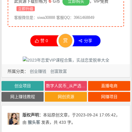
6
此资源下载价格为
G币
立即购买
，VIP免费
立即升级
客服微信是：siwa30888 客服QQ：3961468849
赏
赞
0
分享
所属分类：
创业赚钱
创富致富
创业项目
数字人民币_从严选为起点细讲个人怎么领红包（单人利润几百+）
直播电商
网上赚钱教程
网创资源
网赚项目
版权声明：
本站原创文章，于2023-09-24
17:05:42
，
由
猴头客
发表，共 433 字。