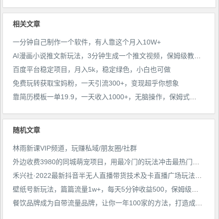
相关文章
一分钟自己制作一个软件，有人靠这个月入10W+
AI漫画小说推文新玩法，3分钟生成一个推文视频，保姆级教程【配项目操作和软件教程】
百度平台稳定项目，月入5k，稳定绿色，小白也可做
免费玩转获取宝妈粉，一天引流300+，变现超乎你想象
靠简历模板一单19.9，一天收入1000+，无脑操作，保姆式教学，首选网赚副业！
随机文章
林雨新课VIP频道，玩赚私域/朋友圈/社群
外边收费3980的同城萌宠项目，用最冷门的玩法冲击最热门的市场【揭秘】
禾兴社·2022最新抖音半无人直播带货技术及卡直播广场玩法，价值699元
壁纸号新玩法，篇篇流量1w+，每天5分钟收益500，保姆级教学【揭秘】
餐饮品牌成为自带流量品牌，让你一年100家的方法，打造成为年轻人“社交属性”的餐饮品牌