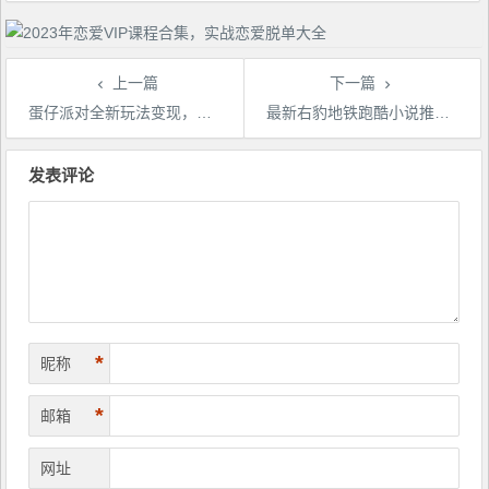
上一篇
下一篇
蛋仔派对全新玩法变现，一天3500，超级偏门玩法，一部手机即可操作，小白也可以轻松上手，保姆教程+资料
最新右豹地铁跑酷小说推文变现，日入2000+
文
章
发表评论
导
航
*
昵称
*
邮箱
网址