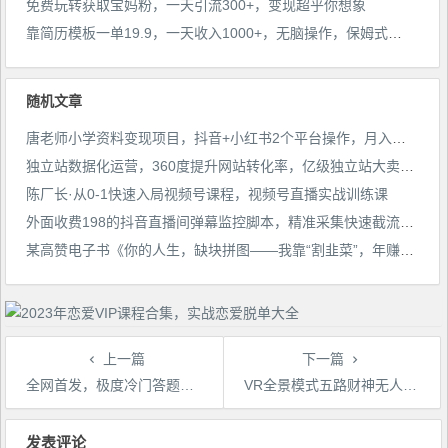
免费玩转获取宝妈粉，一天引流300+，变现超乎你想象
靠简历模板一单19.9，一天收入1000+，无脑操作，保姆式教学，首选网赚副业！
随机文章
唐老师小学资料变现项目，抖音+小红书2个平台操作，月入数万元（全套资料+教程）
独立站数据化运营，360度提升网站转化率，亿级独立站大卖，带你用数据说话，提升转化率超过4%
陈厂长·从0-1快速入局视频号课程，视频号直播实战训练课
外面收费198的抖音直播间弹幕监控脚本，精准采集快速截流【软件+详细教程】
某高赞电子书《你的人生，缺块拼图——我靠“割韭菜”，年赚500万，你会你也可以》
上一篇
下一篇
全网首发，极度冷门答题项目，一月6000，只需复制粘贴【揭秘】
VR全景模式五路财神无人直播玩法，抖音目前最火的玩法独家制作【吸金又吸睛】
文
章
发表评论