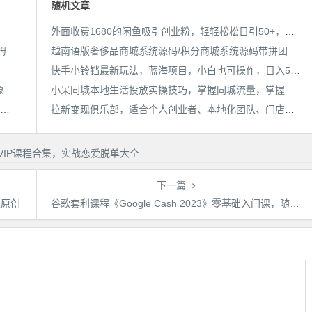
随机文章
外面收费1680的闲鱼吸引创业粉，轻轻松松日引50+，亲测有效，多种引流变现方式【揭秘】
AI漫画小说推文新玩法，3分钟生成一个推文视频，保姆级教程【配项目操作和软件教程】
越南语版奢侈品商城系统源码/积分商城系统源码带拼团秒杀回收/可二开【源码+教程】
快手小铃铛最新玩法，蓝海项目，小白也可操作，日入500+【揭秘】
象
小呆同城本地生活投放实操技巧，掌握同城流量，掌握同城运营核心
靠简历模板一单19.9，一天收入1000+，无脑操作，保姆式教学，首选网赚副业！
拉新变现俱乐部，适合个人创业者、本地化团队、门店老板、门店服务营销公司
下一篇
过原创
谷歌套利课程《Google Cash 2023》零基础入门课，随到随学