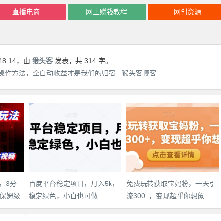
直播电商
网上赚钱教程
网创资源
48:14
，由
猴头客
发表，共 314 字。
作方法，全自动收益才是我们的归宿 - 猴头客博客
，3分
百度平台稳定项目，月入5k，
免费玩转获取宝妈粉，一天引
保姆级
稳定绿色，小白也可做
流300+，变现超乎你想象
件教