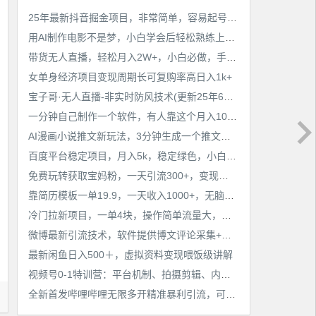
25年最新抖音掘金项目，非常简单，容易起号，干了就有收益那种
用AI制作电影不是梦，小白学会后轻松熟练上手，变现方式多样，日入2张+
带货无人直播，轻松月入2W+，小白必做，手把手教学，无脑操作(附学习资料)
女单身经济项目变现周期长可复购率高日入1k+
宝子哥·无人直播-非实时防风技术(更新25年6月)无人半无人直播
一分钟自己制作一个软件，有人靠这个月入10W+
AI漫画小说推文新玩法，3分钟生成一个推文视频，保姆级教程【配项目操作和软件教程】
百度平台稳定项目，月入5k，稳定绿色，小白也可做
免费玩转获取宝妈粉，一天引流300+，变现超乎你想象
靠简历模板一单19.9，一天收入1000+，无脑操作，保姆式教学，首选网赚副业！
冷门拉新项目，一单4块，操作简单流量大，变现快
微博最新引流技术，软件提供博文评论采集+私信实现精准引流【揭秘】
最新闲鱼日入500＋，虚拟资料变现喂饭级讲解
视频号0-1特训营：平台机制、拍摄剪辑、内容创作、爆款公式，实战案例分享
全新首发哔哩哔哩无限多开精准暴利引流，可无限多开，抗封首发精品脚本