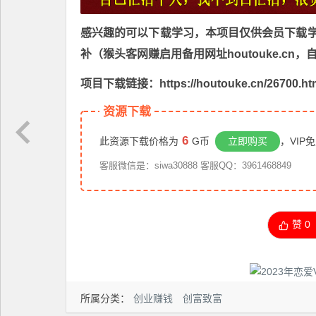
感兴趣的可以下载学习，本项目仅供会员下载学习
补（猴头客网赚启用备用网址houtouke.c
项目下载链接：https://houtouke.cn/26700.ht
资源下载
6
此资源下载价格为
G币
立即购买
，VIP
客服微信是：siwa30888 客服QQ：3961468849
赞
0
所属分类：
创业赚钱
创富致富