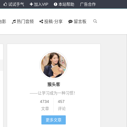
试试手气
加入VIP
本站帮助
广告合作
电影
热门音频
投稿·分享
留言板
猴头客
——让学习成为一种习惯！
4734
457
文章
评论
更多文章