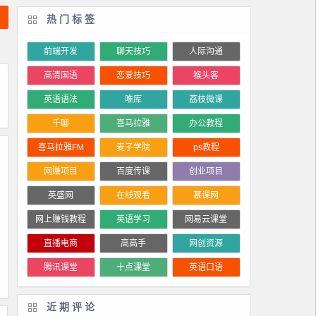
热门标签
前端开发
聊天技巧
人际沟通
高清国语
恋爱技巧
猴头客
英语语法
唯库
荔枝微课
千聊
喜马拉雅
办公教程
喜马拉雅FM
麦子学院
ps教程
网赚项目
百度传课
创业项目
英盛网
在线观看
慕课网
网上赚钱教程
英语学习
网易云课堂
直播电商
高高手
网创资源
腾讯课堂
十点课堂
英语口语
近期评论