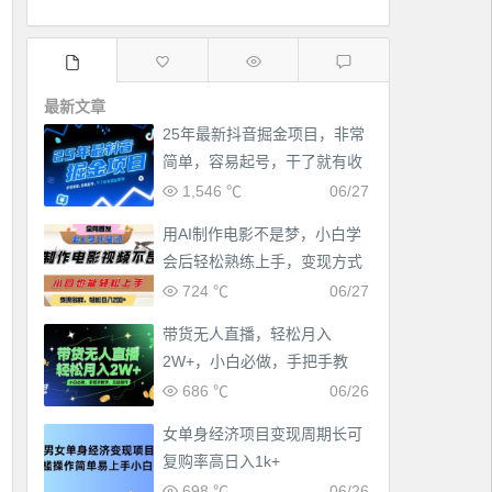
最新文章
25年最新抖音掘金项目，非常
简单，容易起号，干了就有收
益那种
1,546 ℃
06/27
用AI制作电影不是梦，小白学
会后轻松熟练上手，变现方式
多样，日入2张+
724 ℃
06/27
带货无人直播，轻松月入
2W+，小白必做，手把手教
学，无脑操作(附学习资料)
686 ℃
06/26
女单身经济项目变现周期长可
工作也轻松了！
复购率高日入1k+
698 ℃
06/26