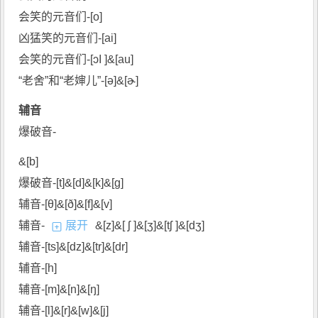
会笑的元音们-[o]
凶猛笑的元音们-[ai]
会笑的元音们-[ɔI ]&[au]
“老舍”和“老婶儿”-[ə]&[ɚ]
辅音
爆破音-
&[b]
爆破音-[t]&[d]&[k]&[g]
辅音-[θ]&[ð]&[f]&[v]
辅音-
展开
&[z]&[ ʃ ]&[ʒ]&[tʃ ]&[dʒ]
辅音-[ts]&[dz]&[tr]&[dr]
辅音-[h]
辅音-[m]&[n]&[ŋ]
辅音-[l]&[r]&[w]&[j]