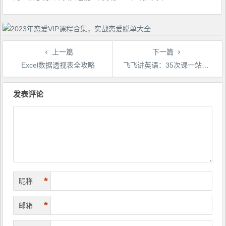
上一篇
下一篇
Excel数据透视表全攻略
飞飞讲英语：35次课一站式学完高中3500词汇
文
章
发表评论
导
航
*
昵称
*
邮箱