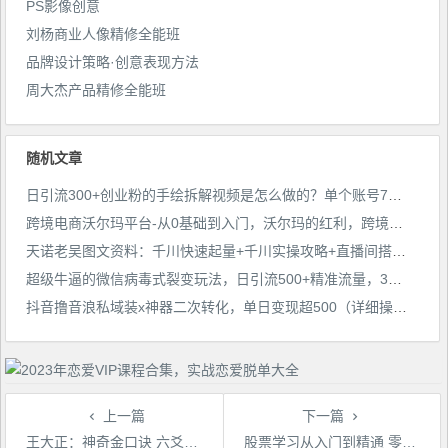
PS影像创意
刘杨商业人像精修全能班
品牌设计策略·创意表现方法
周大杰产品精修全能班
随机文章
日引流300+创业粉的手绘拆解视频是怎么做的？单个账号7天引流2000，变现6万块
跨境电商沃尔玛平台-从0基础到入门，沃尔玛的红利，跨境新玩法
天诺老吴图文资料：千川快速起量+千川实操攻略+直播间搭建攻略等
超级牛逼的微信病毒式裂变玩法，日引流500+精准流量，3天引流了400人赚了1500块【揭秘】
抖音撸音浪私域装x神器二次转化，单日变现超500（详细操作教程）【揭秘】
上一篇
下一篇
王大正：神奇金口诀 六爻教程 周易预测培训教程
股票学习从入门到精通 零基础学炒股视频教程[12集全]