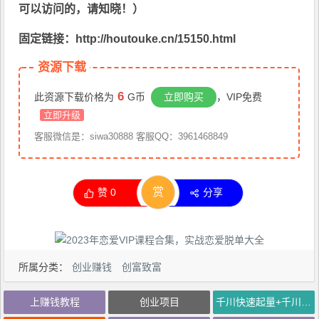
可以访问的，请知晓！）
固定链接：http://houtouke.cn/15150.html
资源下载
6
此资源下载价格为
G币
立即购买
，VIP免费
立即升级
客服微信是：siwa30888 客服QQ：3961468849
赏
赞
0
分享
所属分类：
创业赚钱
创富致富
上赚钱教程
创业项目
千川快速起量+千川实操攻略+直播间搭建攻略等