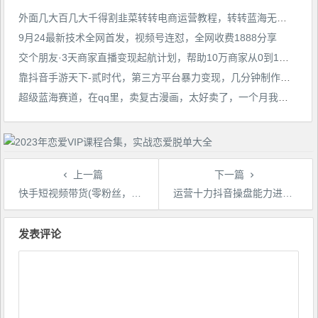
外面几大百几大千得割韭菜转转电商运营教程，转转蓝海无货源，多账号操作月入过万
9月24最新技术全网首发，视频号连怼，全网收费1888分享
交个朋友·3天商家直播变现起航计划，帮助10万商家从0到1，打造月销千万直播间
靠抖音手游天下-贰时代，第三方平台暴力变现，几分钟制作视频，一部手机即可操作，附带资料教程
超级蓝海赛道，在qq里，卖复古漫画，太好卖了，一个月我赚了1.5w【揭秘】
上一篇
下一篇
快手短视频带货(零粉丝，无门槛，长期项目，不露脸，不直播，暴力)
运营十力抖音操盘能力进阶课，抖音电商流量运营逻辑
文
章
发表评论
导
航