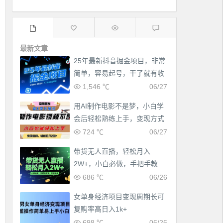
最新文章
25年最新抖音掘金项目，非常
简单，容易起号，干了就有收
益那种
1,546 ℃
06/27
用AI制作电影不是梦，小白学
会后轻松熟练上手，变现方式
多样，日入2张+
724 ℃
06/27
带货无人直播，轻松月入
2W+，小白必做，手把手教
学，无脑操作(附学习资料)
686 ℃
06/26
女单身经济项目变现周期长可
复购率高日入1k+
698 ℃
06/26