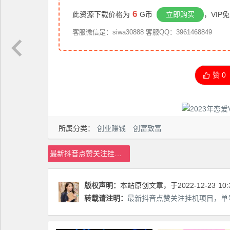
6
此资源下载价格为
G币
立即购买
，VIP
客服微信是：siwa30888 客服QQ：3961468849
赞
0
所属分类：
创业赚钱
创富致富
最新抖音点赞关注挂机项目，单号日收益10~18自动脚本+详细教程
版权声明：
本站原创文章，于2022-12-23
10:
转载请注明：
最新抖音点赞关注挂机项目，单号日