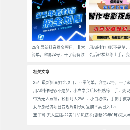
25年最新抖音掘金项目，非常
用AI制作电影不是梦
简单，容易起号，干了就有收
会后轻松熟练上手，变
益那种
多样，日入2张+
相关文章
女单身经济项目变现周期长可复购率高日入1k+