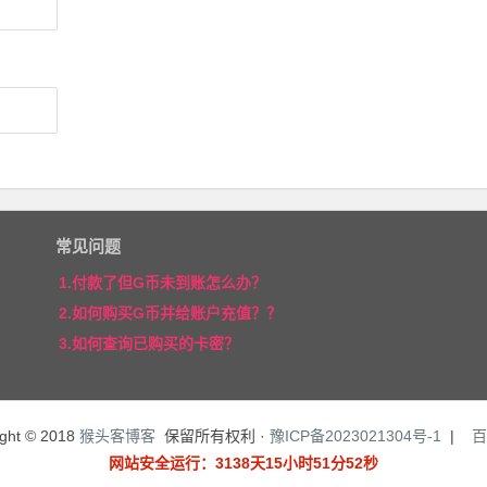
常见问题
1.付款了但G币未到账怎么办？
2.如何购买G币并给账户充值？？
3.如何查询已购买的卡密？
ight © 2018
猴头客博客
保留所有权利 ·
豫ICP备2023021304号-1
|
百
网站安全运行：3138天15小时51分53秒