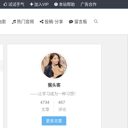
试试手气
加入VIP
本站帮助
广告合作
电影
热门音频
投稿·分享
留言板
猴头客
——让学习成为一种习惯！
4734
457
文章
评论
更多文章