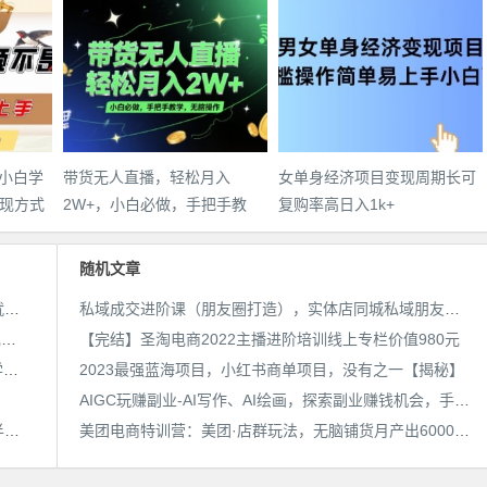
，小白学
带货无人直播，轻松月入
女单身经济项目变现周期长可
现方式
2W+，小白必做，手把手教
复购率高日入1k+
学，无脑操作(附学习资料)
随机文章
25年最新抖音掘金项目，非常简单，容易起号，干了就有收益那种
私域成交进阶课（朋友圈打造），实体店同城私域朋友圈打造
用AI制作电影不是梦，小白学会后轻松熟练上手，变现方式多样，日入2张+
【完结】圣淘电商2022主播进阶培训线上专栏价值980元
带货无人直播，轻松月入2W+，小白必做，手把手教学，无脑操作(附学习资料)
2023最强蓝海项目，小红书商单项目，没有之一【揭秘】
AIGC玩赚副业-AI写作、AI绘画，探索副业赚钱机会，手把手教你落地实操
宝子哥·无人直播-非实时防风技术(更新25年6月)无人半无人直播
美团电商特训营：美团·店群玩法，无脑铺货月产出6000-15000+精细化月产2w+