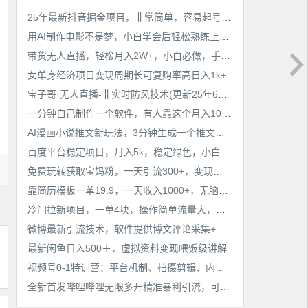
工作也轻松了！
25年最新抖音掘金项目，非常简单，容易起号，干了就有收益那种
用AI制作电影不是梦，小白学会后轻松熟练上手，变现方式多样，日入2张+
带货无人直播，轻松月入2W+，小白必做，手把手教学，无脑操作(附学习资料)
女单身经济项目变现周期长可复购率高日入1k+
宝子哥·无人直播-非实时防风技术(更新25年6月)无人半无人直播
一分钟自己制作一个软件，有人靠这个月入10W+
AI漫画小说推文新玩法，3分钟生成一个推文视频，保姆级教程【配项目操作和软件教程】
百度平台稳定项目，月入5k，稳定绿色，小白也可做
免费玩转获取宝妈粉，一天引流300+，变现超乎你想象
靠简历模板一单19.9，一天收入1000+，无脑操作，保姆式教学，首选网赚副业！
冷门拉新项目，一单4块，操作简单流量大，变现快
微博最新引流技术，软件提供博文评论采集+私信实现精准引流【揭秘】
最新闲鱼日入500＋，虚拟资料变现喂饭级讲解
视频号0-1特训营：平台机制、拍摄剪辑、内容创作、爆款公式，实战案例分享
全新首发哔哩哔哩无限多开精准暴利引流，可无限多开，抗封首发精品脚本