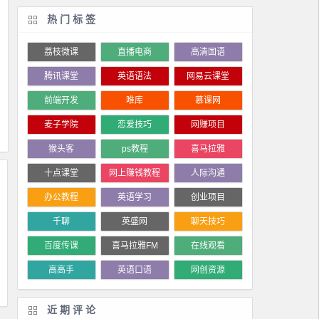
热门标签
荔枝微课
直播电商
高清国语
腾讯课堂
英语语法
网易云课堂
前端开发
唯库
慕课网
麦子学院
恋爱技巧
网赚项目
猴头客
ps教程
喜马拉雅
十点课堂
网上赚钱教程
人际沟通
办公教程
英语学习
创业项目
千聊
英盛网
聊天技巧
百度传课
喜马拉雅FM
在线观看
高高手
英语口语
网创资源
近期评论