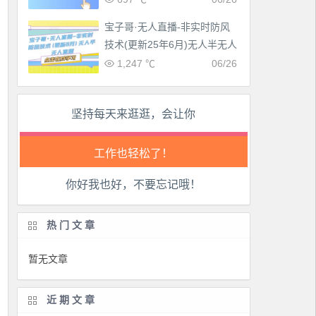
生活也美好了！
宝子哥·无人直播-非实时防风
心情也舒畅了！
技术(更新25年6月)无人半无人
直播
1,247 ℃
06/26
走路也有劲了！
坚持每天来逛逛，会让你
腿也不痛了！
腰也不酸了！
你好我也好，不要忘记哦！
工作也轻松了！
热门文章
暂无文章
近期文章