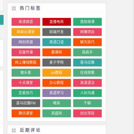
热门标签
高清国语
直播电商
荔枝微课
网易云课堂
前端开发
网赚项目
网创资源
英语口语
聊天技巧
百度传课
慕课网
高高手
网上赚钱教程
麦子学院
喜马拉雅
猴头客
ps教程
在线观看
十点课堂
办公教程
英语语法
恋爱技巧
英语学习
人际沟通
喜马拉雅FM
唯库
千聊
腾讯课堂
英盛网
创业项目
近期评论