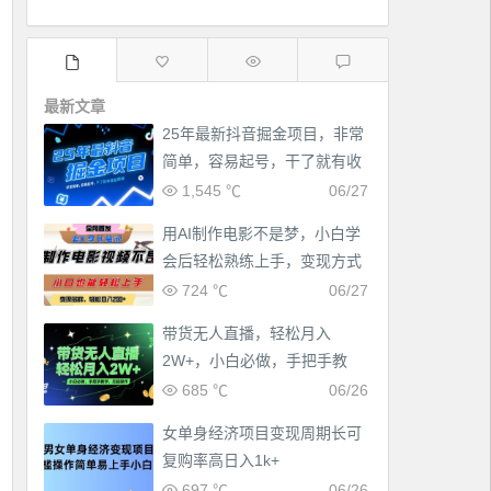
最新文章
25年最新抖音掘金项目，非常
简单，容易起号，干了就有收
益那种
1,545 ℃
06/27
用AI制作电影不是梦，小白学
会后轻松熟练上手，变现方式
多样，日入2张+
724 ℃
06/27
带货无人直播，轻松月入
2W+，小白必做，手把手教
学，无脑操作(附学习资料)
685 ℃
06/26
女单身经济项目变现周期长可
工作也轻松了！
复购率高日入1k+
697 ℃
06/26