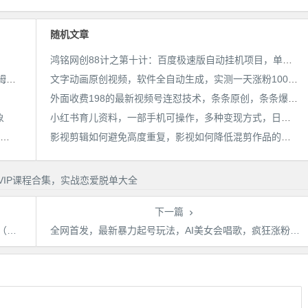
件教
随机文章
鸿铭网创88计之第十计：百度极速版自动挂机项目，单号一天10-20+收益【附脚本+教程】
AI漫画小说推文新玩法，3分钟生成一个推文视频，保姆级教程【配项目操作和软件教程】
文字动画原创视频，软件全自动生成，实测一天涨粉1000＋（附软件教学）【揭秘】
外面收费198的最新视频号连怼技术，条条原创，条条爆单【揭秘】
象
小红书育儿资料，一部手机可操作，多种变现方式，日入500+，私域变现，长期可持续项目【揭秘】
靠简历模板一单19.9，一天收入1000+，无脑操作，保姆式教学，首选网赚副业！
影视剪辑如何避免高度重复，影视如何降低混剪作品的封抖概率【视频课程】
下一篇
）
全网首发，最新暴力起号玩法，AI美女会唱歌，疯狂涨粉【揭秘】