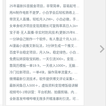
25年最新抖音掘金项目，非常简单，容易起号，干了就有收益那种
用AI制作电影不是梦，小白学会后轻松熟练上手，变现方式多样，日入2张+
带货无人直播，轻松月入2W+，小白必做，手把手教学，无脑操作(附学习资料)
女单身经济项目变现周期长可复购率高日入1k+
宝子哥·无人直播-非实时防风技术(更新25年6月)无人半无人直播
一分钟自己制作一个软件，有人靠这个月入10W+
AI漫画小说推文新玩法，3分钟生成一个推文视频，保姆级教程【配项目操作和软件教程】
百度平台稳定项目，月入5k，稳定绿色，小白也可做
免费玩转获取宝妈粉，一天引流300+，变现超乎你想象
靠简历模板一单19.9，一天收入1000+，无脑操作，保姆式教学，首选网赚副业！
冷门拉新项目，一单4块，操作简单流量大，变现快
微博最新引流技术，软件提供博文评论采集+私信实现精准引流【揭秘】
最新闲鱼日入500＋，虚拟资料变现喂饭级讲解
视频号0-1特训营：平台机制、拍摄剪辑、内容创作、爆款公式，实战案例分享
全新首发哔哩哔哩无限多开精准暴利引流，可无限多开，抗封首发精品脚本