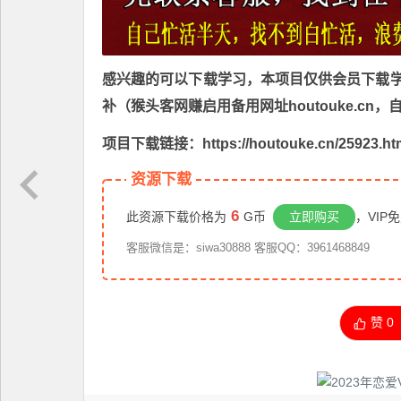
感兴趣的可以下载学习，本项目仅供会员下载学习
补（猴头客网赚启用备用网址houtouke.c
项目下载链接：https://houtouke.cn/25923.ht
资源下载
6
此资源下载价格为
G币
立即购买
，VIP
客服微信是：siwa30888 客服QQ：3961468849
赞
0