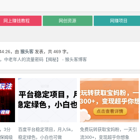
网上赚钱教程
网创资源
网赚项目
44:26
，由
猴头客
发表，共 469 字。
W，中老年人的流量密码【揭秘】 - 猴头客博客
，3分
百度平台稳定项目，月入5k，
免费玩转获取宝妈粉，一天引
保姆级
稳定绿色，小白也可做
流300+，变现超乎你想象