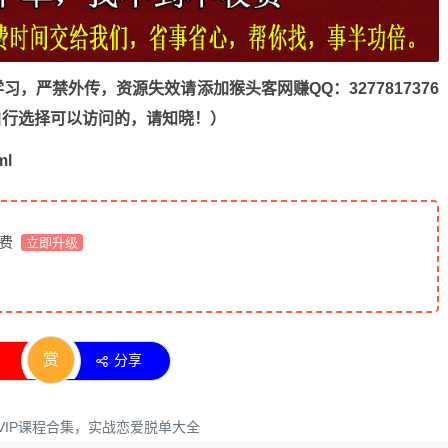
，严禁外传，资源失效请添加猴头客网赚QQ：3277817376
n，自行选择可以访问的，请知晓！）
ml
免费
立即升级
赏
分享