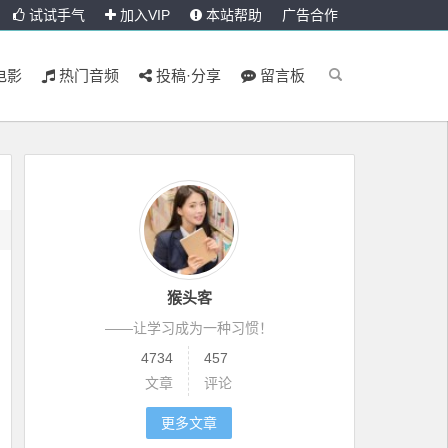
试试手气
加入VIP
本站帮助
广告合作
电影
热门音频
投稿·分享
留言板
猴头客
——让学习成为一种习惯！
4734
457
文章
评论
更多文章