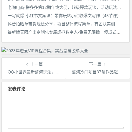
老陶电商·拼多多第12期年终大促，超级爆款玩法，活动玩法，付费工具玩法，诊断和方向
一写就爆-小红书文案课：带你玩转小红收爆文写作（45节课）
抖音拍晒单带货玩法分享，项目整体流程简单，有团队实测日入1万【教程+素材】
最新版无限产出定制化专属虚拟数字人-兔费无限撸，傻瓜式操作，有手就会系列
上一篇
下一篇
QQ小世界最新蓝海玩法，简单粗暴，月保底收入5000＋
蓝海冷门项目37条作品涨粉13W，中老年人的流量密码【揭秘】
文
章
发表评论
导
航