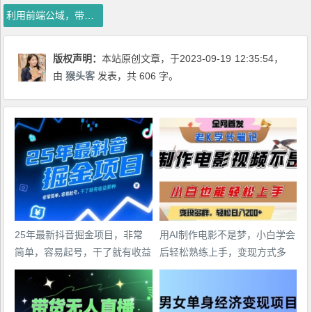
利用前端公域，带动网盘新用户，获得精准流量+佣金（揭秘）
版权声明：
本站原创文章，于2023-09-19
12:35:54
，
由
猴头客
发表，共 606 字。
25年最新抖音掘金项目，非常
用AI制作电影不是梦，小白学会
简单，容易起号，干了就有收益
后轻松熟练上手，变现方式多
那种
样，日入2张+