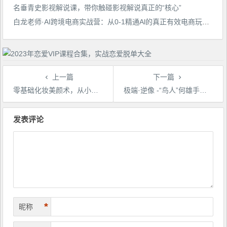
名垂青史影视解说课，带你触碰影视解说真正的“核心”
白龙老师·AI跨境电商实战营：从0-1精通Al的真正有效电商玩法，卖家如何利用Al快速超车
上一篇
下一篇
零基础化妆美颜术，从小白到百变女王
极端·逆像 -“鸟人”何雄手机摄影
文
章
发表评论
导
航
*
昵称