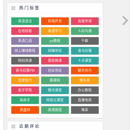
热门标签
英语语法
前端开发
百度传课
在线观看
英语学习
人际沟通
英语口语
ps教程
千聊
网上赚钱教程
网赚项目
喜马拉雅
网创资源
荔枝微课
十点课堂
喜马拉雅FM
创业项目
聊天技巧
恋爱技巧
慕课网
猴头客
麦子学院
腾讯课堂
办公教程
高高手
网易云课堂
直播电商
英盛网
高清国语
唯库
近期评论