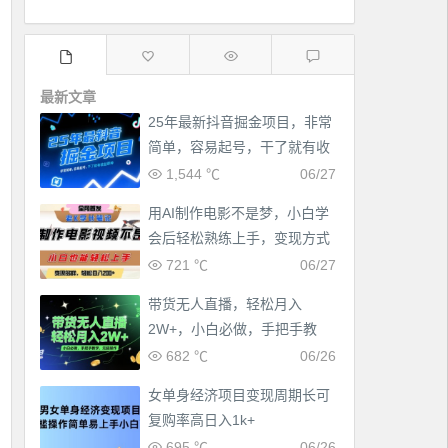
最新文章
25年最新抖音掘金项目，非常
简单，容易起号，干了就有收
益那种
1,544 ℃
06/27
用AI制作电影不是梦，小白学
会后轻松熟练上手，变现方式
多样，日入2张+
721 ℃
06/27
带货无人直播，轻松月入
2W+，小白必做，手把手教
学，无脑操作(附学习资料)
682 ℃
06/26
女单身经济项目变现周期长可
复购率高日入1k+
695 ℃
06/26