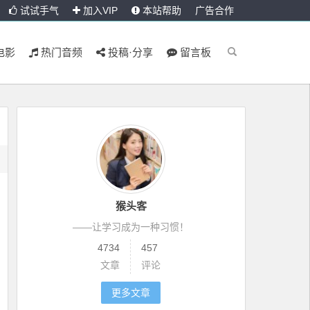
试试手气
加入VIP
本站帮助
广告合作
电影
热门音频
投稿·分享
留言板
猴头客
——让学习成为一种习惯！
4734
457
文章
评论
更多文章