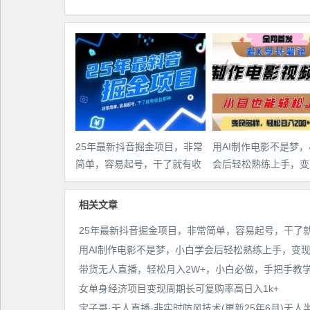
25年最新抖音掘金项目，非常
用AI制作电影不是梦
简单，容易起号，干了就有收
会后轻松熟练上手，变
益那种
多样，日入2张+
相关文章
女单身经济项目变现周期长可复购率高日入1k+