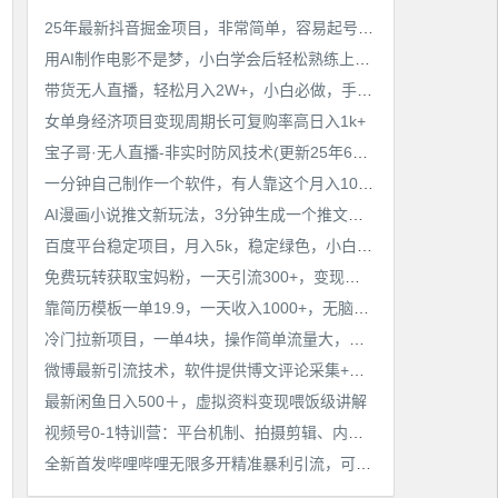
工作也轻松了！
25年最新抖音掘金项目，非常简单，容易起号，干了就有收益那种
用AI制作电影不是梦，小白学会后轻松熟练上手，变现方式多样，日入2张+
带货无人直播，轻松月入2W+，小白必做，手把手教学，无脑操作(附学习资料)
女单身经济项目变现周期长可复购率高日入1k+
宝子哥·无人直播-非实时防风技术(更新25年6月)无人半无人直播
一分钟自己制作一个软件，有人靠这个月入10W+
AI漫画小说推文新玩法，3分钟生成一个推文视频，保姆级教程【配项目操作和软件教程】
百度平台稳定项目，月入5k，稳定绿色，小白也可做
免费玩转获取宝妈粉，一天引流300+，变现超乎你想象
靠简历模板一单19.9，一天收入1000+，无脑操作，保姆式教学，首选网赚副业！
冷门拉新项目，一单4块，操作简单流量大，变现快
微博最新引流技术，软件提供博文评论采集+私信实现精准引流【揭秘】
最新闲鱼日入500＋，虚拟资料变现喂饭级讲解
视频号0-1特训营：平台机制、拍摄剪辑、内容创作、爆款公式，实战案例分享
全新首发哔哩哔哩无限多开精准暴利引流，可无限多开，抗封首发精品脚本