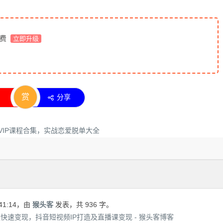
免费
立即升级
赏
分享
41:14
，由
猴头客
发表，共 936 字。
快速变现，抖音短视频IP打造及直播课变现 - 猴头客博客