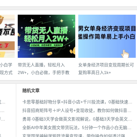
，小白学
带货无人直播，轻松月入
女单身经济项目变现周期长可
现方式
2W+，小白必做，手把手教
复购率高日入1k+
学，无脑操作(附学习资料)
随机文章
25年最新抖音掘金项目，非常简单，容易起号，干了就有收益那种
卡思零基础好物分享+抖音小店+千川投流课，0基础快速起号，快速入门抖音投放
用AI制作电影不是梦，小白学会后轻松熟练上手，变现方式多样，日入2张+
抖音招商矩阵号＋IP人设号+变现收徒，教你如何做抖音，通过抖音如何变现
带货无人直播，轻松月入2W+，小白必做，手把手教学，无脑操作(附学习资料)
勇哥·0基础3天学会做英文影视解说，0基础3天学会英文影视解说，成为多语种影视创作者
全新AI中年美女图文带货玩法，5分钟一个作品小白无脑日入500+【揭秘】
宝子哥·无人直播-非实时防风技术(更新25年6月)无人半无人直播
玄学国学神秘学矩阵流量变现课，带你操作如何透过强大的矩阵号流量变现