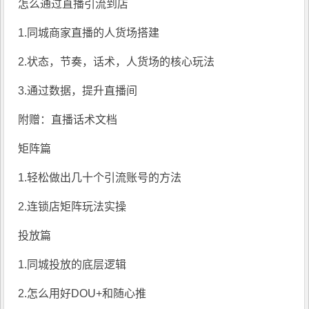
怎么通过直播引流到店
1.同城商家直播的人货场搭建
2.状态，节奏，话术，人货场的核心玩法
3.通过数据，提升直播间
附赠：直播话术文档
矩阵篇
1.轻松做出几十个引流账号的方法
2.连锁店矩阵玩法实操
投放篇
1.同城投放的底层逻辑
2.怎么用好DOU+和随心推