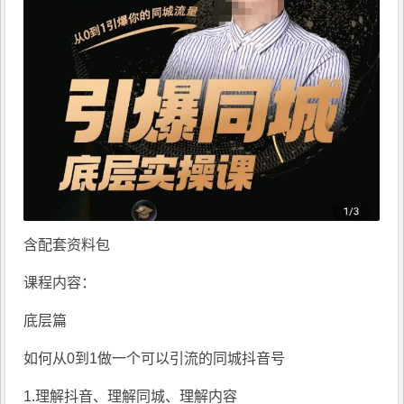
含配套资料包
课程内容：
底层篇
如何从0到1做一个可以引流的同城抖音号
1.理解抖音、理解同城、理解内容