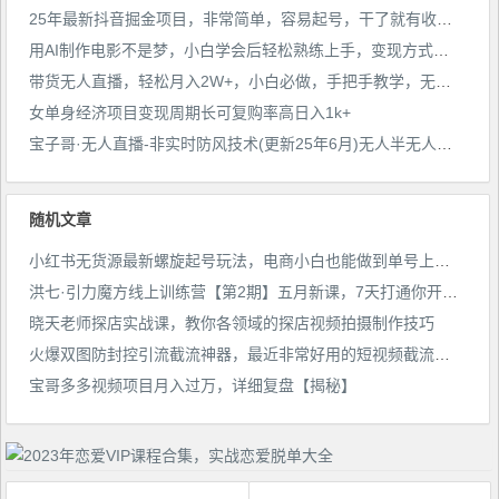
25年最新抖音掘金项目，非常简单，容易起号，干了就有收益那种
用AI制作电影不是梦，小白学会后轻松熟练上手，变现方式多样，日入2张+
带货无人直播，轻松月入2W+，小白必做，手把手教学，无脑操作(附学习资料)
女单身经济项目变现周期长可复购率高日入1k+
宝子哥·无人直播-非实时防风技术(更新25年6月)无人半无人直播
随机文章
小红书无货源最新螺旋起号玩法，电商小白也能做到单号上万（价值3980元）
洪七·引力魔方线上训练营【第2期】五月新课，​7天打通你开引力魔方的任督二脉
晓天老师探店实战课，教你各领域的探店视频拍摄制作技巧
火爆双图防封控引流截流神器，最近非常好用的短视频截流方法【揭秘】
宝哥多多视频项目月入过万，详细复盘【揭秘】