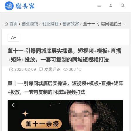
首页
创业赚钱
创业赚钱
创富致富
董十一·引爆同城底层实操课，​短视频+模板+直播+矩阵+投放，一套可复制的同城短视频打法
A+
董十一·引爆同城底层实操课，​短视频+模板+直播
+矩阵+投放，一套可复制的同城短视频打法
2023-02-09
发表评论
308 ℃
董十一·
引爆同城底层实操课
，​短视频+模板+直播+矩阵
+投放，一套可复制的同城短视频打法