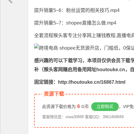
提升销量5–6：粉丝运营的相关技巧.mp4
提升销量5–7：shopee直播怎么做.mp4
全套流程猴头客专注分享
网上赚钱教程
,直播电
感兴趣的可以下载学习，本项目仅供会员下载学习
补（猴头客网赚启用备用网址houtouke.c
固定链接：http://houtouke.cn/16867.html
资源下载
6
此资源下载价格为
G币
立即购买
，VIP
客服微信是：siwa30888 客服QQ：3961468849