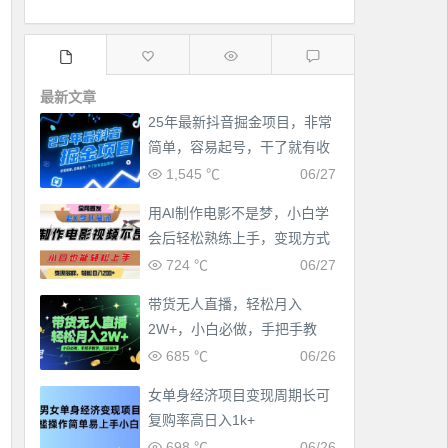
最新文章
25年最新抖音掘金项目，非常
简单，容易起号，干了就有收
益那种
1,545 ℃
06/27
用AI制作电影不是梦，小白学
会后轻松熟练上手，变现方式
多样，日入2张+
724 ℃
06/27
带货无人直播，轻松月入
2W+，小白必做，手把手教
学，无脑操作(附学习资料)
685 ℃
06/26
女单身经济项目变现周期长可
复购率高日入1k+
698 ℃
06/26