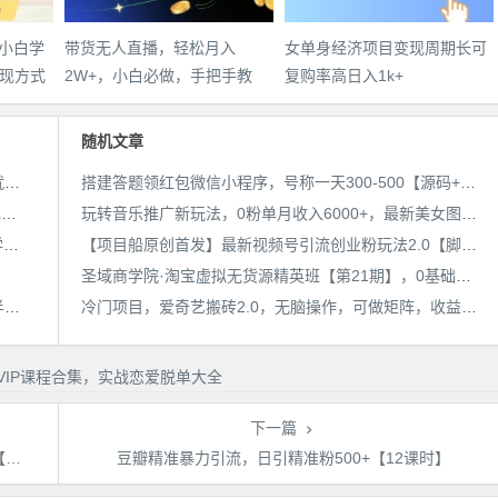
，小白学
带货无人直播，轻松月入
女单身经济项目变现周期长可
现方式
2W+，小白必做，手把手教
复购率高日入1k+
学，无脑操作(附学习资料)
随机文章
25年最新抖音掘金项目，非常简单，容易起号，干了就有收益那种
搭建答题领红包微信小程序，号称一天300-500【源码+教程】
用AI制作电影不是梦，小白学会后轻松熟练上手，变现方式多样，日入2张+
玩转音乐推广新玩法，0粉单月收入6000+，最新美女图文攻略【揭秘】
带货无人直播，轻松月入2W+，小白必做，手把手教学，无脑操作(附学习资料)
【项目船原创首发】最新视频号引流创业粉玩法2.0【脚本+教程】
圣域商学院·淘宝虚拟无货源精英班【第21期】，0基础也能做上月入上万的淘宝店-价值1998元
宝子哥·无人直播-非实时防风技术(更新25年6月)无人半无人直播
冷门项目，爱奇艺搬砖2.0，无脑操作，可做矩阵，收益翻倍【揭秘】
下一篇
程
豆瓣精准暴力引流，日引精准粉500+【12课时】