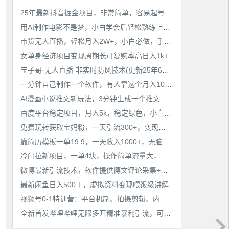
工作也轻松了！
25年最新抖音掘金项目，非常简单，容易起号，干了就有收益那种
用AI制作电影不是梦，小白学会后轻松熟练上手，变现方式多样，日入2张+
带货无人直播，轻松月入2W+，小白必做，手把手教学，无脑操作(附学习资料)
女单身经济项目变现周期长可复购率高日入1k+
宝子哥·无人直播-非实时防风技术(更新25年6月)无人半无人直播
一分钟自己制作一个软件，有人靠这个月入10W+
AI漫画小说推文新玩法，3分钟生成一个推文视频，保姆级教程【配项目操作和软件教程】
百度平台稳定项目，月入5k，稳定绿色，小白也可做
免费玩转获取宝妈粉，一天引流300+，变现超乎你想象
靠简历模板一单19.9，一天收入1000+，无脑操作，保姆式教学，首选网赚副业！
冷门拉新项目，一单4块，操作简单流量大，变现快
微博最新引流技术，软件提供博文评论采集+私信实现精准引流【揭秘】
最新闲鱼日入500＋，虚拟资料变现喂饭级讲解
视频号0-1特训营：平台机制、拍摄剪辑、内容创作、爆款公式，实战案例分享
全新首发哔哩哔哩无限多开精准暴利引流，可无限多开，抗封首发精品脚本