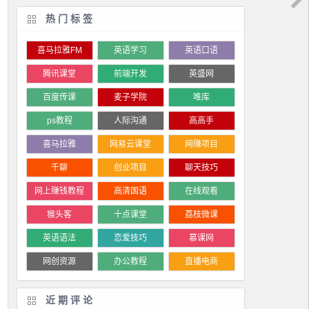
热门标签
喜马拉雅FM
英语学习
英语口语
腾讯课堂
前端开发
英盛网
百度传课
麦子学院
唯库
ps教程
人际沟通
高高手
喜马拉雅
网易云课堂
网赚项目
千聊
创业项目
聊天技巧
网上赚钱教程
高清国语
在线观看
猴头客
十点课堂
荔枝微课
英语语法
恋爱技巧
慕课网
网创资源
办公教程
直播电商
近期评论