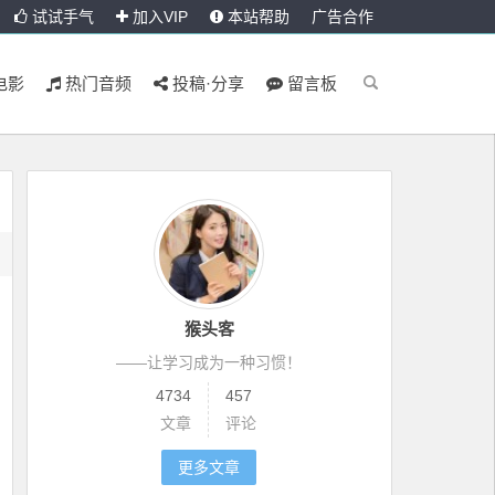
试试手气
加入VIP
本站帮助
广告合作
电影
热门音频
投稿·分享
留言板
猴头客
——让学习成为一种习惯！
4734
457
文章
评论
更多文章