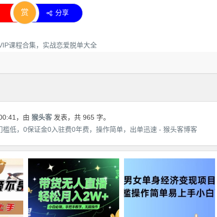
赏
分享
00:41
，由
猴头客
发表，共 965 字。
，门槛低，0保证金0入驻费0年费，操作简单，出单迅速 - 猴头客博客