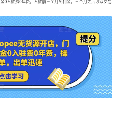
保证金0入驻费0年费，入驻前三个月免佣金，三个月之后收取交易