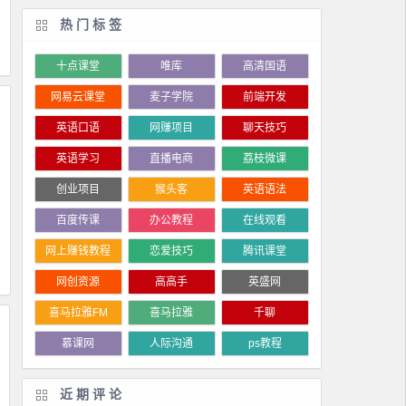
热门标签
十点课堂
唯库
高清国语
网易云课堂
麦子学院
前端开发
英语口语
网赚项目
聊天技巧
英语学习
直播电商
荔枝微课
创业项目
猴头客
英语语法
百度传课
办公教程
在线观看
网上赚钱教程
恋爱技巧
腾讯课堂
网创资源
高高手
英盛网
喜马拉雅FM
喜马拉雅
千聊
慕课网
人际沟通
ps教程
近期评论