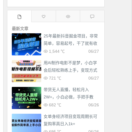
最新文章
25年最新抖音掘金项目，非常
简单，容易起号，干了就有收
益那种
1,544 ℃
06/27
用AI制作电影不是梦，小白学
会后轻松熟练上手，变现方式
多样，日入2张+
721 ℃
06/27
带货无人直播，轻松月入
2W+，小白必做，手把手教
学，无脑操作(附学习资料)
682 ℃
06/26
女单身经济项目变现周期长可
复购率高日入1k+
695 ℃
06/26