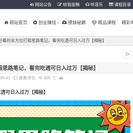
网站公告
给我投稿
听音乐
课程目录
网站首页
创业赚钱
撩妹秘籍
精品课程
精彩
必看的全方位打假思路笔记，看完吃透可日入过万【揭秘】
假思路笔记，看完吃透可日入过万【揭秘】
:39:41
发表评论
305 ℃
吃透可日入过万【揭秘】