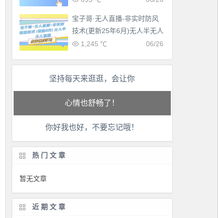
宝子哥·无人直播-非实时防风
技术(更新25年6月)无人半无人
直播
1,245 ℃
06/26
工作也轻松了！
坚持每天来逛逛，会让你
生活也美好了！
心情也舒畅了！
你好我也好，不要忘记哦！
走路也有劲了！
腿也不痛了！
热门文章
暂无文章
腰也不酸了！
工作也轻松了！
近期文章