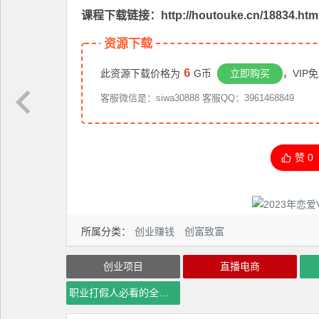
课程下载链接：http://houtouke.cn/18834.htm
资源下载
6
此资源下载价格为
G币
立即购买
，VIP
客服微信是：siwa30888 客服QQ：3961468849
赞
0
所属分类：
创业赚钱
创富致富
创业项目
直播电商
职业打假人必看的全方位打假思路笔记，看完吃透可日入过万【揭秘】