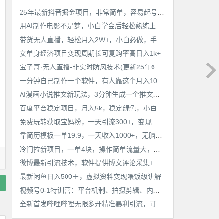
25年最新抖音掘金项目，非常简单，容易起号，干了就有收益那种
用AI制作电影不是梦，小白学会后轻松熟练上手，变现方式多样，日入2张+
带货无人直播，轻松月入2W+，小白必做，手把手教学，无脑操作(附学习资料)
女单身经济项目变现周期长可复购率高日入1k+
宝子哥·无人直播-非实时防风技术(更新25年6月)无人半无人直播
一分钟自己制作一个软件，有人靠这个月入10W+
AI漫画小说推文新玩法，3分钟生成一个推文视频，保姆级教程【配项目操作和软件教程】
百度平台稳定项目，月入5k，稳定绿色，小白也可做
免费玩转获取宝妈粉，一天引流300+，变现超乎你想象
靠简历模板一单19.9，一天收入1000+，无脑操作，保姆式教学，首选网赚副业！
冷门拉新项目，一单4块，操作简单流量大，变现快
微博最新引流技术，软件提供博文评论采集+私信实现精准引流【揭秘】
最新闲鱼日入500＋，虚拟资料变现喂饭级讲解
视频号0-1特训营：平台机制、拍摄剪辑、内容创作、爆款公式，实战案例分享
全新首发哔哩哔哩无限多开精准暴利引流，可无限多开，抗封首发精品脚本