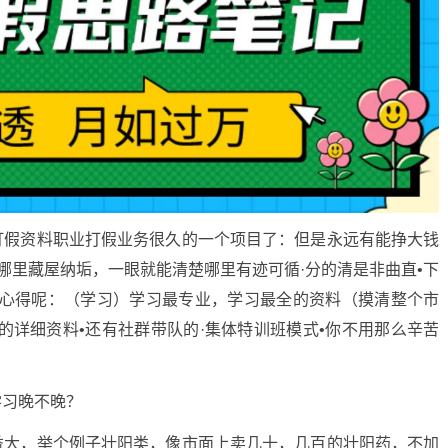
打假资料职业打假业务很久的⼀个项⽬了：但是永远有能挣⼤钱
哪⾥藏屋纳垢，⼀眼就能清楚哪⾥有迹可循·分的清是⾮曲直•下
样⼼得呢：（学习）学习最专业，学习最全的资料（摸清整个市
的详细资料•还有社群带队的·集体特训班模式•你不⽤那么⾟苦
学习晚不晚？
益大，举个例子壮阳类，像市面上卖几十，几百的壮阳药，不加