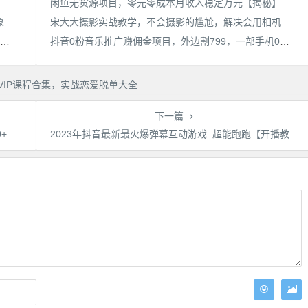
闲鱼无货源项目，零元零成本月收入稳定万元【揭秘】
象
宋大大‮影摄‬实战教学，不会摄影的尴尬，解决会用相机
靠简历模板一单19.9，一天收入1000+，无脑操作，保姆式教学，首选网赚副业！
抖音0粉音乐推广赚佣金项目，外边割799，一部手机0成本就可操作，月入5000+
下一篇
】
2023年抖音最新最火爆弹幕互动游戏–超能跑跑【开播教程+起号教程+兔费对接报白+一对一咨询服务+直播间搭建指导】