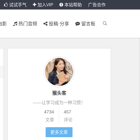
试试手气
加入VIP
本站帮助
广告合作
电影
热门音频
投稿·分享
留言板
猴头客
——让学习成为一种习惯！
4734
457
文章
评论
更多文章