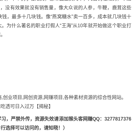
果，没有效果就没有销售量，像大众说的人参，牛鞭，鹿茸这些
钱，最多十几块钱。像“燕窝糖水”卖一百多，成本就几块钱十
。为什么著名的职业打假人“王海”从10年就开始做这个职业打
完。
商,创业项目,网创资源,
网赚项目
,各种素材资源的综合性网站。
，严禁外传，资源失效请添加猴头客网赚QQ：3277817376
n，自行选择可以访问的，请知晓！）