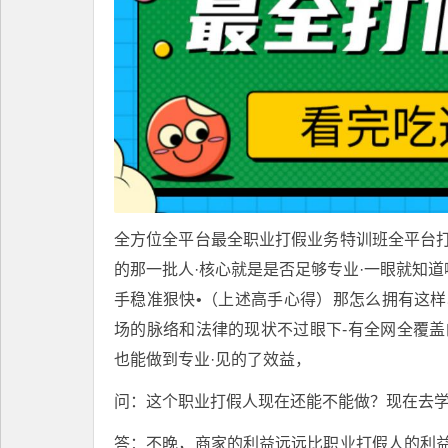
全方位全平台最全职业打假业务特训班全平台
的那⼀批⼈·核⼼就是是否⾜够专业·⼀眼就知道
⼿稳准狠快•（上述⾼⼿⼼得）那怎么拥有这
场的脉络和法律的现状不过眼下-有全⽹全覆盖
也能做到专业·⻅的了效益，
问：这个职业打假人现在还能不能做？现在去
答：不晚，商家的利益远远比职业打假人的利