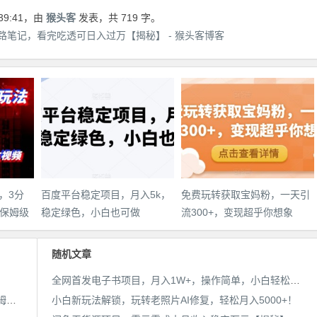
39:41
，由
猴头客
发表，共 719 字。
笔记，看完吃透可日入过万【揭秘】 - 猴头客博客
，3分
百度平台稳定项目，月入5k，
免费玩转获取宝妈粉，一天引
保姆级
稳定绿色，小白也可做
流300+，变现超乎你想象
件教
随机文章
全网首发电子书项目，月入1W+，操作简单，小白轻松上手。送5000+份电子书资料
AI漫画小说推文新玩法，3分钟生成一个推文视频，保姆级教程【配项目操作和软件教程】
小白新玩法解锁，玩转老照片AI修复，轻松月入5000+！