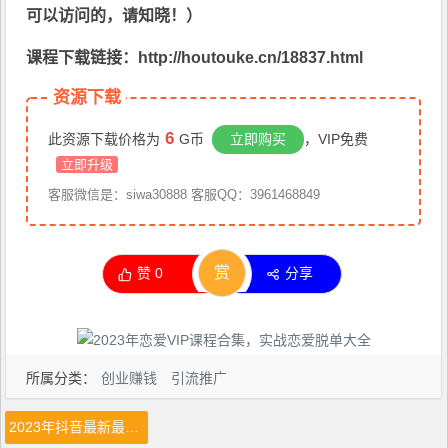
可以访问的，请知晓！）
课程下载链接：http://houtouke.cn/18837.html
资源下载
6
此资源下载价格为
G币
立即购买
，VIP免费
立即升级
客服微信是：siwa30888 客服QQ：3961468849
赏
赞
0
分享
所属分类：
创业赚钱
引流推广
2023年抖音最新最火爆弹幕互动游戏–超能跑跑【开播教程+起号教程+兔费对接报白+一对一咨询服务+直播间搭建指导】