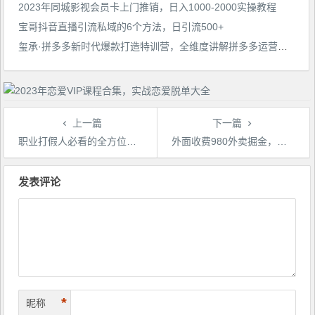
2023年同城影视会员卡上门推销，日入1000-2000实操教程
宝哥抖音直播引流私域的6个方法，日引流500+
玺承·拼多多新时代爆款打造特训营，全维度讲解拼多多运营逻辑
上一篇
下一篇
职业打假人必看的全方位打假思路笔记，看完吃透可日入过万【揭秘】
外面收费980外卖掘金，单号日入500+，2023全新项目，独家玩法【仅揭秘】
文
章
发表评论
导
航
*
昵称