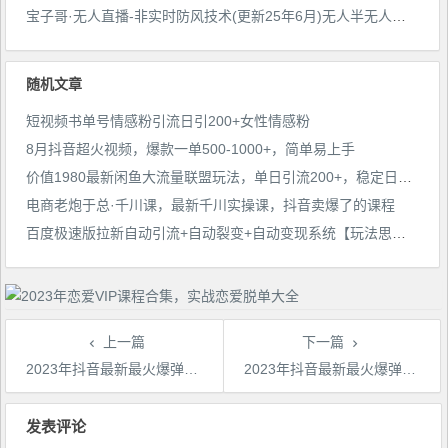
宝子哥·无人直播-非实时防风技术(更新25年6月)无人半无人直播
随机文章
短视频书单号情感粉引流日引200+女性情感粉
8月抖音超火视频，爆款一单500-1000+，简单易上手
价值1980最新闲鱼大流量联盟玩法，单日引流200+，稳定日入1000+
电商老炮于总·千川课，最新千川实操课，抖音卖爆了的课程
百度极速版拉新自动引流+自动裂变+自动变现系统【玩法思路+操作流程】
上一篇
下一篇
2023年抖音最新最火爆弹幕互动游戏–超能跑跑【开播教程+起号教程+兔费对接报白+一对一咨询服务+直播间搭建指导】
2023年抖音最新最火爆弹幕互动游戏–远古战争【开播教程+起号教程+兔费对接报白+一对一咨询服务+直播间搭建指导】
文
章
发表评论
导