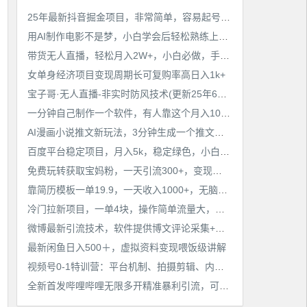
工作也轻松了！
25年最新抖音掘金项目，非常简单，容易起号，干了就有收益那种
用AI制作电影不是梦，小白学会后轻松熟练上手，变现方式多样，日入2张+
带货无人直播，轻松月入2W+，小白必做，手把手教学，无脑操作(附学习资料)
女单身经济项目变现周期长可复购率高日入1k+
宝子哥·无人直播-非实时防风技术(更新25年6月)无人半无人直播
一分钟自己制作一个软件，有人靠这个月入10W+
AI漫画小说推文新玩法，3分钟生成一个推文视频，保姆级教程【配项目操作和软件教程】
百度平台稳定项目，月入5k，稳定绿色，小白也可做
免费玩转获取宝妈粉，一天引流300+，变现超乎你想象
靠简历模板一单19.9，一天收入1000+，无脑操作，保姆式教学，首选网赚副业！
冷门拉新项目，一单4块，操作简单流量大，变现快
微博最新引流技术，软件提供博文评论采集+私信实现精准引流【揭秘】
最新闲鱼日入500＋，虚拟资料变现喂饭级讲解
视频号0-1特训营：平台机制、拍摄剪辑、内容创作、爆款公式，实战案例分享
全新首发哔哩哔哩无限多开精准暴利引流，可无限多开，抗封首发精品脚本