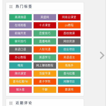
热门标签
高清国语
英盛网
网易云课堂
在线观看
十点课堂
ps教程
前端开发
恋爱技巧
荔枝微课
聊天技巧
直播电商
网创资源
英语口语
人际沟通
创业项目
办公教程
英语学习
英语语法
唯库
网上赚钱教程
高高手
腾讯课堂
百度传课
喜马拉雅
喜马拉雅FM
麦子学院
网赚项目
猴头客
千聊
慕课网
近期评论