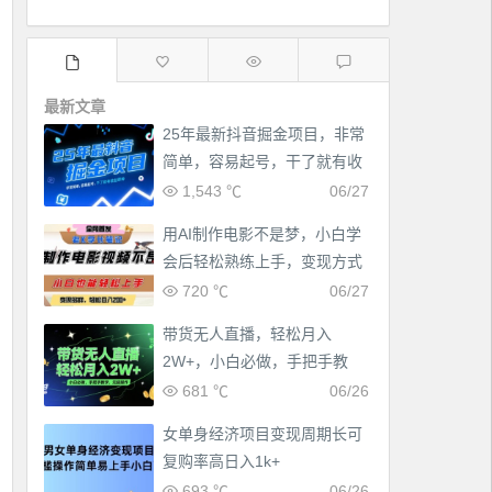
最新文章
25年最新抖音掘金项目，非常
简单，容易起号，干了就有收
益那种
1,543 ℃
06/27
用AI制作电影不是梦，小白学
会后轻松熟练上手，变现方式
多样，日入2张+
720 ℃
06/27
带货无人直播，轻松月入
2W+，小白必做，手把手教
学，无脑操作(附学习资料)
681 ℃
06/26
女单身经济项目变现周期长可
复购率高日入1k+
693 ℃
06/26