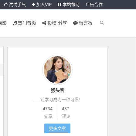
试试手气
加入VIP
本站帮助
广告合作
电影
热门音频
投稿·分享
留言板
猴头客
——让学习成为一种习惯！
4734
457
文章
评论
更多文章