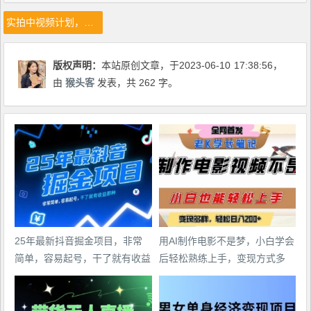
实拍中视频计划，无需真人出镜Ai配音【揭秘】
版权声明：
本站原创文章，于2023-06-10
17:38:56
，
由
猴头客
发表，共 262 字。
25年最新抖音掘金项目，非常
用AI制作电影不是梦，小白学会
简单，容易起号，干了就有收益
后轻松熟练上手，变现方式多
那种
样，日入2张+