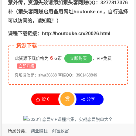
禁外传，资源失效请添加猴头客网赚QQ：3277817376
补（猴头客网赚启用备用网址houtouke.cn，自行选择
可以访问的，请知晓！）
课程下载链接：http://houtouke.cn/20026.html
资源下载
6
此资源下载价格为
G币
立即购买
，VIP免费
立即升级
客服微信是：siwa30888 客服QQ：3961468849
赏
赞
0
分享
所属分类：
创业赚钱
创富致富