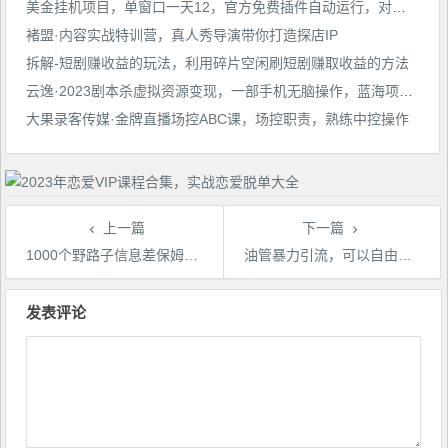
美金挂机项目，单窗口一天12，官方免费插件自动运行，对小白友好【揭秘】
褚盟·内容实战特训营，真人秀导演带你打造探店IP
拆解-短剧赚收益的玩法，利用碎片空闲刷短剧赚取收益的方法
云逸·2023剧本杀虚拟资源变现，一部手机无脑操作，蓝海项目轻松日入500+
大果录客传媒·金牌直播场控ABC课，场控职责，熟练中控操作
上一篇
下一篇
1000个野路子信息差保姆式教程-单日变现3000+的玩法解密
油管暴力引流，可以自由放联系方式【揭秘】
文
章
发表评论
导
航