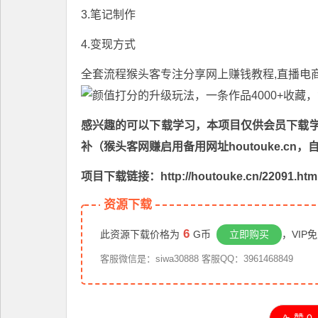
3.笔记制作
4.变现方式
全套流程
猴头客
专注分享
网上赚钱教程
,直播电
感兴趣的可以下载学习，本项目仅供会员下载学习
补（猴头客网赚启用备用网址houtouke.c
项目下载链接：http://houtouke.cn/22091.htm
资源下载
6
此资源下载价格为
G币
立即购买
，VIP
客服微信是：siwa30888 客服QQ：3961468849