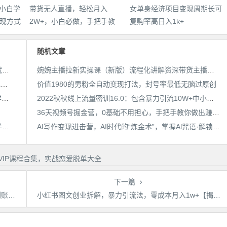
，小白学
带货无人直播，轻松月入
女单身经济项目变现周期长可
现方式
2W+，小白必做，手把手教
复购率高日入1k+
学，无脑操作(附学习资料)
随机文章
25年最新抖音掘金项目，非常简单，容易起号，干了就有收益那种
婉婉主播拉新实操课（新版）流程化讲解资深带货主播，让每个人都成为经得起考验的主播
用AI制作电影不是梦，小白学会后轻松熟练上手，变现方式多样，日入2张+
价值1980的男粉全自动变现打法，封号率最低无脑过原创
带货无人直播，轻松月入2W+，小白必做，手把手教学，无脑操作(附学习资料)
2022秋秋线上流量密训16.0：包含暴力引流10W+中小卖家流量破局技巧等等
36天视频号掘金营，0基础不用担心，手把手教你做出赚钱视频号，开启高薪副业！
宝子哥·无人直播-非实时防风技术(更新25年6月)无人半无人直播
AI写作变现进击营，AI时代的“炼金术”，掌握Al咒语·解锁写作潜能
下一篇
揭秘】
小红书图文创业拆解，暴力引流法，零成本月入1w+【揭秘】