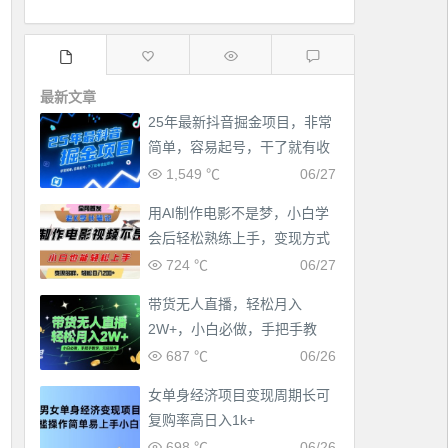
最新文章
25年最新抖音掘金项目，非常
简单，容易起号，干了就有收
益那种
1,549 ℃
06/27
用AI制作电影不是梦，小白学
会后轻松熟练上手，变现方式
多样，日入2张+
724 ℃
06/27
带货无人直播，轻松月入
2W+，小白必做，手把手教
学，无脑操作(附学习资料)
687 ℃
06/26
女单身经济项目变现周期长可
复购率高日入1k+
698 ℃
06/26