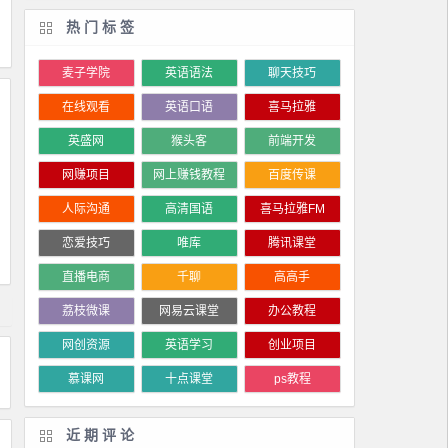
热门标签
麦子学院
英语语法
聊天技巧
在线观看
英语口语
喜马拉雅
英盛网
猴头客
前端开发
网赚项目
网上赚钱教程
百度传课
人际沟通
高清国语
喜马拉雅FM
恋爱技巧
唯库
腾讯课堂
直播电商
千聊
高高手
荔枝微课
网易云课堂
办公教程
网创资源
英语学习
创业项目
慕课网
十点课堂
ps教程
近期评论