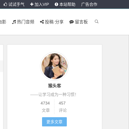
试试手气
加入VIP
本站帮助
广告合作
电影
热门音频
投稿·分享
留言板
猴头客
——让学习成为一种习惯！
4734
457
文章
评论
更多文章