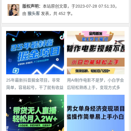
版权声明：
本站原创文章，于2023-07-28
07:51:33
，
由
猴头客
发表，共 452 字。
25年最新抖音掘金项目，非常
用AI制作电影不是梦，小白学会
简单，容易起号，干了就有收益
后轻松熟练上手，变现方式多
那种
样，日入2张+