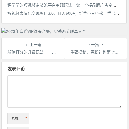
猩学堂的短视频带货流平台变现玩法，做一个接品牌广告变现的博主，人人都可以做一门好卖的课
短视频表情包变现项目3.0，日入500+，新手小白轻松上手【揭秘】
上一篇
下一篇
颜值打分的升级玩法，一条作品4000+收藏，简单粗暴，收益巨高【揭秘】
重磅揭秘，男粉计划第七代2023年8月全新玩法，更加适合新手
文
章
发表评论
导
航
*
昵称