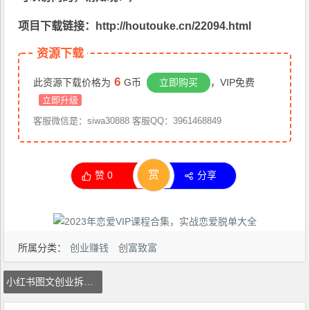
项目下载链接：http://houtouke.cn/22094.html
资源下载
6
此资源下载价格为
G币
立即购买
，VIP免费
立即升级
客服微信是：siwa30888 客服QQ：3961468849
赏
赞
0
分享
所属分类：
创业赚钱
创富致富
小红书图文创业拆解，暴力引流法，零成本月入1w+【揭秘】