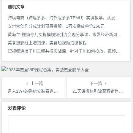
随机文章
跨境电商（跨境多多、海外版多多TEMU）实操教学，从发布商品到售卖发货全流程操作！
支付宝创作分成计划项目拆解，1万次播放单价266元
黄岛主·视频号儿女祝福视频引流变现分享课，银发经济新风囗【视频+素材】
美食摄影线上陪跑课，美食短视频拍摄教程
短视频连爆千川三频共振实战课，针对千川如何投放，视频如何打爆专门讲解
上一篇
下一篇
月入1W+的系统安装赛道、小白即可上手，可永久操作
21天讲微信引流获客销售营，从陌生到成交的微信经营术
文
章
发表评论
导
航